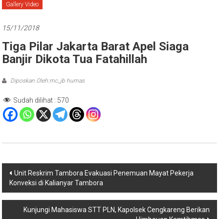
Gallery Video
15/11/2018
Tiga Pilar Jakarta Barat Apel Siaga
Banjir Dikota Tua Fatahillah
Diposkan Oleh:mc_jb humas
Sudah dilihat :
570
Navigasi
Unit Reskrim Tambora Evakuasi Penemuan Mayat Pekerja
Konveksi di Kalianyar Tambora
pos
Kunjungi Mahasiswa STT PLN, Kapolsek Cengkareng Berikan