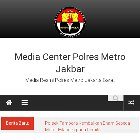
Lompat
ke
konten
Media Center Polres Metro
Jakbar
Media Resmi Polres Metro Jakarta Barat
Berita Baru:
Polsek Tambora Kembalikan Enam Sepeda
Motor Hilang kepada Pemilik