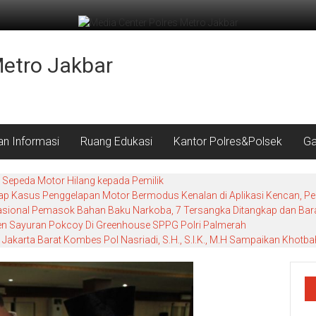
Metro Jakbar
an Informasi
Ruang Edukasi
Kantor Polres&Polsek
Ga
Sepeda Motor Hilang kepada Pemilik
 Kasus Penggelapan Motor Bermodus Kenalan di Aplikasi Kencan, Pela
nasional Pemasok Bahan Baku Narkoba, 7 Tersangka Ditangkap dan Baran
nen Sayuran Pokcoy Di Greenhouse SPPG Polri Palmerah
Jakarta Barat Kombes Pol Nasriadi, S.H., S.I.K., M.H Sampaikan Khot