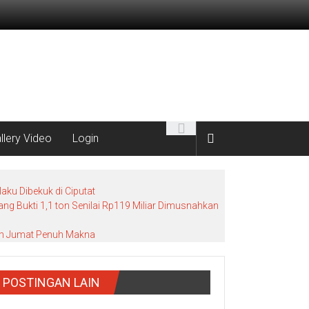
llery Video
Login
ku Dibekuk di Ciputat
g Bukti 1,1 ton Senilai Rp119 Miliar Dimusnahkan
bah Jumat Penuh Makna
POSTINGAN LAIN