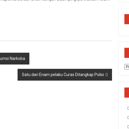
nsumsi Narkoba
Ar
Satu dari Enam pelaku Curas Ditangkap Polisi