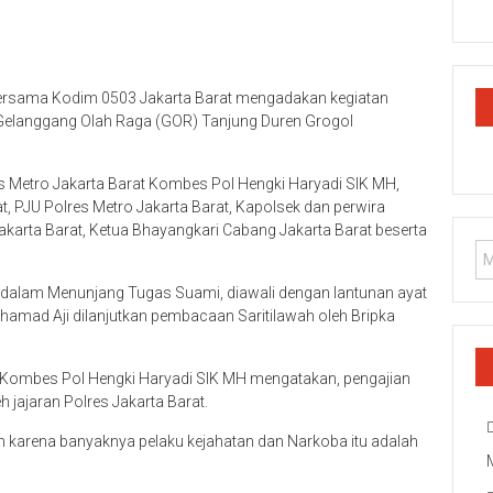
 bersama Kodim 0503 Jakarta Barat mengadakan kegiatan
i Gelanggang Olah Raga (GOR) Tanjung Duren Grogol
s Metro Jakarta Barat Kombes Pol Hengki Haryadi SIK MH,
, PJU Polres Metro Jakarta Barat, Kapolsek dan perwira
akarta Barat, Ketua Bhayangkari Cabang Jakarta Barat beserta
dalam Menunjang Tugas Suami, diawali dengan lantunan ayat
amad Aji dilanjutkan pembacaan Saritilawah oleh Bripka
 Kombes Pol Hengki Haryadi SIK MH mengatakan, pengajian
h jajaran Polres Jakarta Barat.
h karena banyaknya pelaku kejahatan dan Narkoba itu adalah