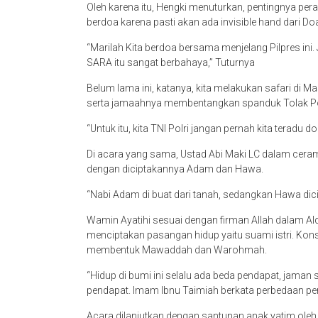
Oleh karena itu, Hengki menuturkan, pentingnya pe
berdoa karena pasti akan ada invisible hand dari Doa
“Marilah Kita berdoa bersama menjelang Pilpres in
SARA itu sangat berbahaya,” Tuturnya
Belum lama ini, katanya, kita melakukan safari di 
serta jamaahnya membentangkan spanduk Tolak Poli
“Untuk itu, kita TNI Polri jangan pernah kita teradu
Di acara yang sama, Ustad Abi Maki LC dalam cer
dengan diciptakannya Adam dan Hawa.
“Nabi Adam di buat dari tanah, sedangkan Hawa dicip
Wamin Ayatihi sesuai dengan firman Allah dalam Alq
menciptakan pasangan hidup yaitu suami istri. Kon
membentuk Mawaddah dan Warohmah.
“Hidup di bumi ini selalu ada beda pendapat, jaman
pendapat. Imam Ibnu Taimiah berkata perbedaan pend
Acara dilanjutkan dengan santunan anak yatim oleh