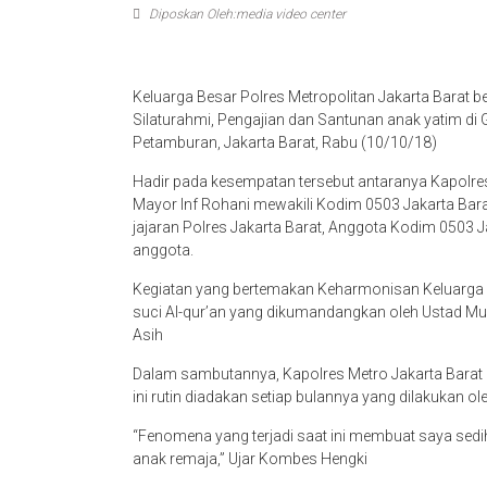
Diposkan Oleh:media video center
Keluarga Besar Polres Metropolitan Jakarta Barat
Silaturahmi, Pengajian dan Santunan anak yatim d
Petamburan, Jakarta Barat, Rabu (10/10/18)
Hadir pada kesempatan tersebut antaranya Kapolre
Mayor Inf Rohani mewakili Kodim 0503 Jakarta Barat
jajaran Polres Jakarta Barat, Anggota Kodim 0503 J
anggota.
Kegiatan yang bertemakan Keharmonisan Keluarga 
suci Al-qur’an yang dikumandangkan oleh Ustad Muh
Asih
Dalam sambutannya, Kapolres Metro Jakarta Barat
ini rutin diadakan setiap bulannya yang dilakukan ole
“Fenomena yang terjadi saat ini membuat saya sedi
anak remaja,” Ujar Kombes Hengki