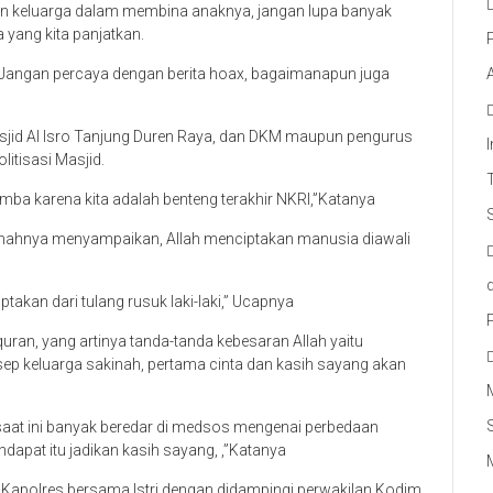
ran keluarga dalam membina anaknya, jangan lupa banyak
 yang kita panjatkan.
i. Jangan percaya dengan berita hoax, bagaimanapun juga
Masjid Al Isro Tanjung Duren Raya, dan DKM maupun pengurus
tisasi Masjid.
 domba karena kita adalah benteng terakhir NKRI,”Katanya
amahnya menyampaikan, Allah menciptakan manusia diawali
takan dari tulang rusuk laki-laki,” Ucapnya
uran, yang artinya tanda-tanda kebesaran Allah yaitu
sep keluarga sakinah, pertama cinta dan kasih sayang akan
 saat ini banyak beredar di medsos mengenai perbedaan
apat itu jadikan kasih sayang, ,”Katanya
 Kapolres bersama Istri dengan didampingi perwakilan Kodim