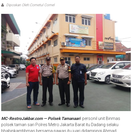
Diposkan Oleh:Cometul Comel
MC-RestroJakbar.com — Polsek Tamanaari
personil unit Binmas
polsek taman sari Polres Metro Jakarta Barat itu Dadang selaku
bhabinkamtibmas bersama pawas itu juari didampingi Ahmad