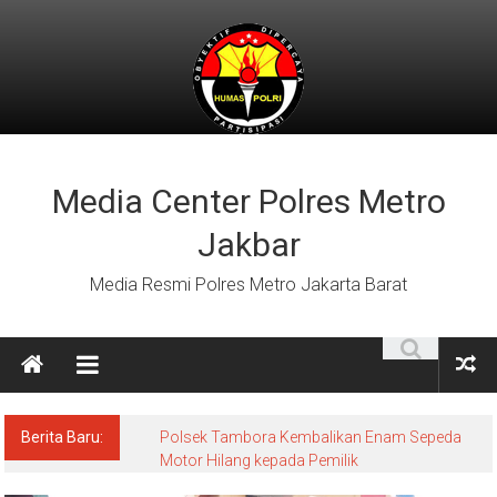
Lompat
ke
konten
Media Center Polres Metro
Jakbar
Media Resmi Polres Metro Jakarta Barat
Berita Baru:
Polsek Tambora Kembalikan Enam Sepeda
Motor Hilang kepada Pemilik