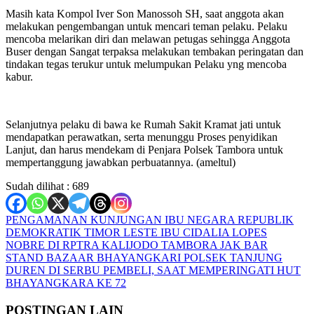
Masih kata Kompol Iver Son Manossoh SH, saat anggota akan
melakukan pengembangan untuk mencari teman pelaku. Pelaku
mencoba melarikan diri dan melawan petugas sehingga Anggota
Buser dengan Sangat terpaksa melakukan tembakan peringatan dan
tindakan tegas terukur untuk melumpukan Pelaku yng mencoba
kabur.
Selanjutnya pelaku di bawa ke Rumah Sakit Kramat jati untuk
mendapatkan perawatkan, serta menunggu Proses penyidikan
Lanjut, dan harus mendekam di Penjara Polsek Tambora untuk
mempertanggung jawabkan perbuatannya. (ameltul)
Sudah dilihat :
689
Navigasi
PENGAMANAN KUNJUNGAN IBU NEGARA REPUBLIK
DEMOKRATIK TIMOR LESTE IBU CIDALIA LOPES
pos
NOBRE DI RPTRA KALIJODO TAMBORA JAK BAR
STAND BAZAAR BHAYANGKARI POLSEK TANJUNG
DUREN DI SERBU PEMBELI, SAAT MEMPERINGATI HUT
BHAYANGKARA KE 72
POSTINGAN LAIN