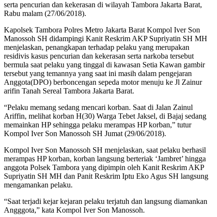
serta pencurian dan kekerasan di wilayah Tambora Jakarta Barat,
Rabu malam (27/06/2018).
Kapolsek Tambora Polres Metro Jakarta Barat Kompol Iver Son
Manossoh SH didampingi Kanit Reskrim AKP Supriyatin SH MH
menjelaskan, penangkapan terhadap pelaku yang merupakan
residivis kasus pencurian dan kekerasan serta narkoba tersebut
bermula saat pelaku yang tinggal di kawasan Setia Kawan gambir
tersebut yang temannya yang saat ini masih dalam pengejaran
Anggota(DPO) berboncengan sepeda motor menuju ke Jl Zainur
arifin Tanah Sereal Tambora Jakarta Barat.
“Pelaku memang sedang mencari korban. Saat di Jalan Zainul
Ariffin, melihat korban H(30) Warga Tebet Jaksel, di Bajaj sedang
memainkan HP sehingga pelaku merampas HP korban,” tutur
Kompol Iver Son Manossoh SH Jumat (29/06/2018).
Kompol Iver Son Manossoh SH menjelaskan, saat pelaku berhasil
merampas HP korban, korban langsung berteriak ‘Jambret’ hingga
anggota Polsek Tambora yang dipimpin oleh Kanit Reskrim AKP
Supriyatin SH MH dan Panit Reskrim Iptu Eko Agus SH langsung
mengamankan pelaku.
“Saat terjadi kejar kejaran pelaku terjatuh dan langsung diamankan
Angggota,” kata Kompol Iver Son Manossoh.