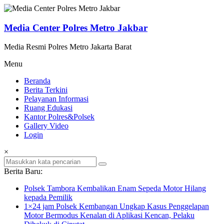
Lompat
ke
konten
Media Center Polres Metro Jakbar
Media Resmi Polres Metro Jakarta Barat
Menu
Beranda
Berita Terkini
Pelayanan Informasi
Ruang Edukasi
Kantor Polres&Polsek
Gallery Video
Login
×
Berita Baru:
Polsek Tambora Kembalikan Enam Sepeda Motor Hilang
kepada Pemilik
1×24 jam Polsek Kembangan Ungkap Kasus Penggelapan
Motor Bermodus Kenalan di Aplikasi Kencan, Pelaku