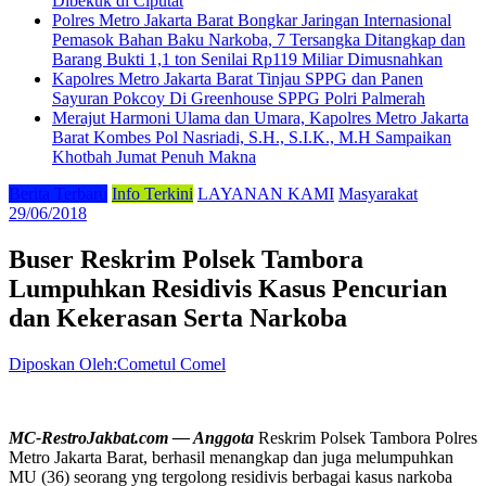
Dibekuk di Ciputat
Polres Metro Jakarta Barat Bongkar Jaringan Internasional
Pemasok Bahan Baku Narkoba, 7 Tersangka Ditangkap dan
Barang Bukti 1,1 ton Senilai Rp119 Miliar Dimusnahkan
Kapolres Metro Jakarta Barat Tinjau SPPG dan Panen
Sayuran Pokcoy Di Greenhouse SPPG Polri Palmerah
Merajut Harmoni Ulama dan Umara, Kapolres Metro Jakarta
Barat Kombes Pol Nasriadi, S.H., S.I.K., M.H Sampaikan
Khotbah Jumat Penuh Makna
Berita Terbaru
Info Terkini
LAYANAN KAMI
Masyarakat
29/06/2018
Buser Reskrim Polsek Tambora
Lumpuhkan Residivis Kasus Pencurian
dan Kekerasan Serta Narkoba
Diposkan Oleh:Cometul Comel
MC-RestroJakbat.com — Anggota
Reskrim Polsek Tambora Polres
Metro Jakarta Barat, berhasil menangkap dan juga melumpuhkan
MU (36) seorang yng tergolong residivis berbagai kasus narkoba