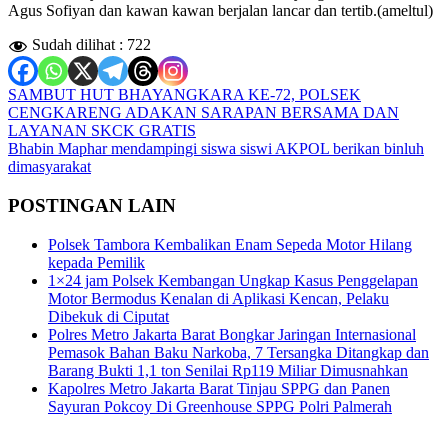
Agus Sofiyan dan kawan kawan berjalan lancar dan tertib.(ameltul)
Sudah dilihat :
722
Navigasi
SAMBUT HUT BHAYANGKARA KE-72, POLSEK
CENGKARENG ADAKAN SARAPAN BERSAMA DAN
pos
LAYANAN SKCK GRATIS
Bhabin Maphar mendampingi siswa siswi AKPOL berikan binluh
dimasyarakat
POSTINGAN LAIN
Polsek Tambora Kembalikan Enam Sepeda Motor Hilang
kepada Pemilik
1×24 jam Polsek Kembangan Ungkap Kasus Penggelapan
Motor Bermodus Kenalan di Aplikasi Kencan, Pelaku
Dibekuk di Ciputat
Polres Metro Jakarta Barat Bongkar Jaringan Internasional
Pemasok Bahan Baku Narkoba, 7 Tersangka Ditangkap dan
Barang Bukti 1,1 ton Senilai Rp119 Miliar Dimusnahkan
Kapolres Metro Jakarta Barat Tinjau SPPG dan Panen
Sayuran Pokcoy Di Greenhouse SPPG Polri Palmerah