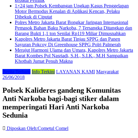
kepada Pemilik
1×24 jam Polsek Kembangan Ungkap Kasus Penggelapan
Motor Bermodus Kenalan di Aplikasi Kencan, Pelaku
Dibekuk di Ciputat
Polres Metro Jakarta Barat Bongkar Jaringan Internasional
Pemasok Bahan Baku Narkoba, 7 Tersangka Ditangkap dan
Barang Bukti 1,1 ton Senilai Rp119 Miliar Dimusnahkan
Kapolres Metro Jakarta Barat Tinjau SPPG dan Panen
Sayuran Pokcoy Di Greenhouse SPPG Polri Palmerah
Merajut Harmoni Ulama dan Umara, Kapolres Metro Jakarta
Barat Kombes Pol Nasriadi, S.H., S.I.K., M.H Sampaikan
Khotbah Jumat Penuh Makna
Berita Terbaru
Info Terkini
LAYANAN KAMI
Masyarakat
26/06/2018
Polsek Kalideres gandeng Komunitas
Anti Narkoba bagi-bagi stiker dalam
memperingati Hari Anti Narkoba
Sedunia
Diposkan Oleh:Cometul Comel