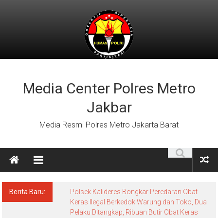
Lompat
ke
konten
Media Center Polres Metro
Jakbar
Media Resmi Polres Metro Jakarta Barat
Berita Baru:
Polsek Kalideres Bongkar Peredaran Obat
Keras Ilegal Berkedok Warung dan Toko, Dua
Pelaku Ditangkap, Ribuan Butir Obat Keras