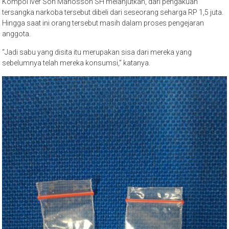
Kompol Iver Son Manossoh SH melanjutkan, dari pengakuan
tersangka narkoba tersebut dibeli dari seseorang seharga RP 1,5 juta.
Hingga saat ini orang tersebut masih dalam proses pengejaran
anggota.
“Jadi sabu yang disita itu merupakan sisa dari mereka yang
sebelumnya telah mereka konsumsi,” katanya.