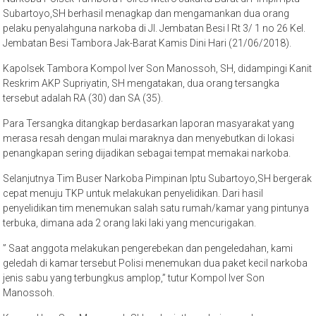
Subartoyo,SH berhasil menagkap dan mengamankan dua orang
pelaku penyalahguna narkoba di Jl. Jembatan Besi l Rt 3/ 1 no 26 Kel.
Jembatan Besi Tambora Jak-Barat Kamis Dini Hari (21/06/2018).
Kapolsek Tambora Kompol Iver Son Manossoh, SH, didampingi Kanit
Reskrim AKP Supriyatin, SH mengatakan, dua orang tersangka
tersebut adalah RA (30) dan SA (35).
Para Tersangka ditangkap berdasarkan laporan masyarakat yang
merasa resah dengan mulai maraknya dan menyebutkan di lokasi
penangkapan sering dijadikan sebagai tempat memakai narkoba.
Selanjutnya Tim Buser Narkoba Pimpinan Iptu Subartoyo,SH bergerak
cepat menuju TKP untuk melakukan penyelidikan. Dari hasil
penyelidikan tim menemukan salah satu rumah/kamar yang pintunya
terbuka, dimana ada 2 orang laki laki yang mencurigakan.
” Saat anggota melakukan pengerebekan dan pengeledahan, kami
geledah di kamar tersebut Polisi menemukan dua paket kecil narkoba
jenis sabu yang terbungkus amplop,” tutur Kompol Iver Son
Manossoh.