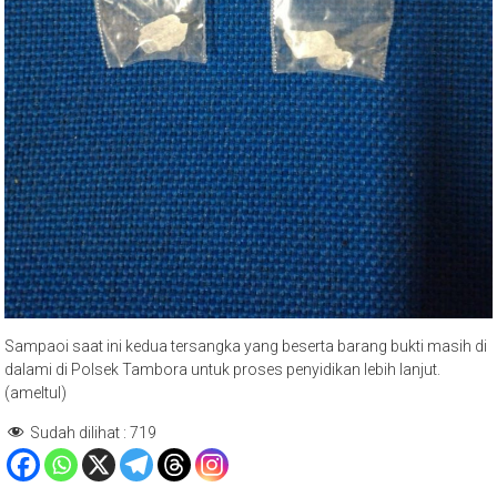
Sampaoi saat ini kedua tersangka yang beserta barang bukti masih di
dalami di Polsek Tambora untuk proses penyidikan lebih lanjut.
(ameltul)
Sudah dilihat :
719