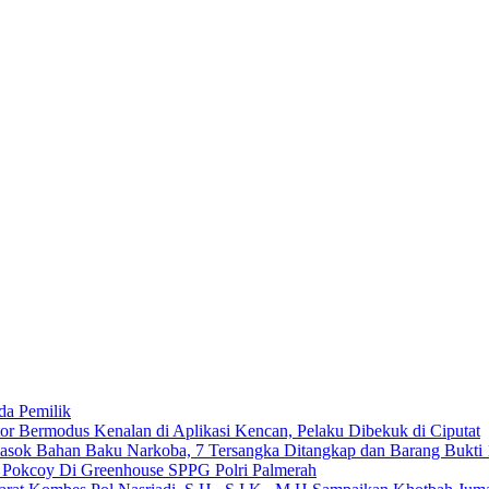
da Pemilik
 Bermodus Kenalan di Aplikasi Kencan, Pelaku Dibekuk di Ciputat
emasok Bahan Baku Narkoba, 7 Tersangka Ditangkap dan Barang Bukti 
n Pokcoy Di Greenhouse SPPG Polri Palmerah