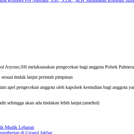
arat Kombes Pol Nasriadi, S.H., S.I.K., M.H Sampaikan Khotbah Ju
l Aryono,SH melaksanakan pengecekan bagi anggota Polsek Palmera
 sesuai tindak lanjut perintah pimpinan
alam apel pengecekan anggota oleh kapolsek kemudian bagi anggota ya
ir sehingga akan ada tindakan lebih lanjut.(ameltul)
lik Mudik Lebaran
ambretan di Grogol Jakbar