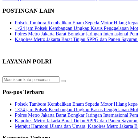
pos
POSTINGAN LAIN
Polsek Tambora Kembalikan Enam Sepeda Motor Hilang kepa
1×24 jam Polsek Kembangan Ungkap Kasus Penggelapan Motor
Polres Metro Jakarta Barat Bongkar Jaringan Internasional P
Kapolres Metro Jakarta Barat Tinjau SPPG dan Panen Sayura
LAYANAN POLRI
Pos-pos Terbaru
Polsek Tambora Kembalikan Enam Sepeda Motor Hilang kepa
1×24 jam Polsek Kembangan Ungkap Kasus Penggelapan Motor
Polres Metro Jakarta Barat Bongkar Jaringan Internasional P
Kapolres Metro Jakarta Barat Tinjau SPPG dan Panen Sayura
Merajut Harmoni Ulama dan Umara, Kapolres Metro Jakarta B
Komentar Terbaru