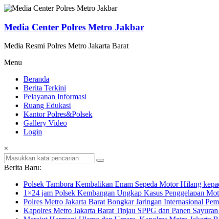
Lompat
ke
konten
Media Center Polres Metro Jakbar
Media Resmi Polres Metro Jakarta Barat
Menu
Beranda
Berita Terkini
Pelayanan Informasi
Ruang Edukasi
Kantor Polres&Polsek
Gallery Video
Login
×
Berita Baru:
Polsek Tambora Kembalikan Enam Sepeda Motor Hilang kepa
1×24 jam Polsek Kembangan Ungkap Kasus Penggelapan Motor
Polres Metro Jakarta Barat Bongkar Jaringan Internasional P
Kapolres Metro Jakarta Barat Tinjau SPPG dan Panen Sayura