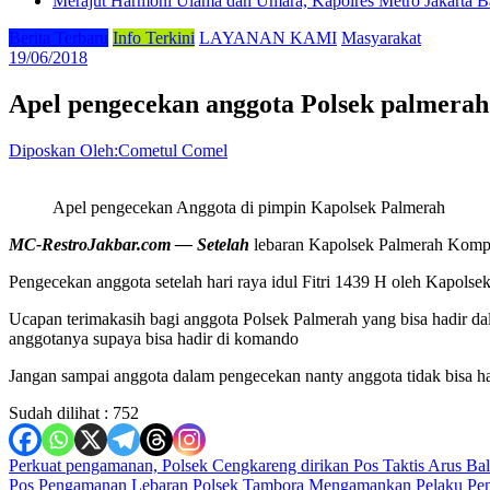
Merajut Harmoni Ulama dan Umara, Kapolres Metro Jakarta B
Berita Terbaru
Info Terkini
LAYANAN KAMI
Masyarakat
19/06/2018
Apel pengecekan anggota Polsek palmerah
Diposkan Oleh:Cometul Comel
Apel pengecekan Anggota di pimpin Kapolsek Palmerah
MC-RestroJakbar.com — Setelah
lebaran Kapolsek Palmerah Kompo
Pengecekan anggota setelah hari raya idul Fitri 1439 H oleh Kapolsek
Ucapan terimakasih bagi anggota Polsek Palmerah yang bisa hadir d
anggotanya supaya bisa hadir di komando
Jangan sampai anggota dalam pengecekan nanty anggota tidak bisa had
Sudah dilihat :
752
Navigasi
Perkuat pengamanan, Polsek Cengkareng dirikan Pos Taktis Arus Ba
Pos Pengamanan Lebaran Polsek Tambora Mengamankan Pelaku Penj