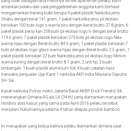
yang tidak sebagaimana mestinya dimilik apartemen pelaku, kami
amankan pelaku dan saat penggeledahan anggota kami berhasil
mengamankan barang bukti berupa 4 paket plastik Narkoba jenis
Shabu dengan berat 141 gram, 1 paket narkotika jenis pil ekstasi
berisikan 100 butir logo s warna biru dengan berat brutto 27.8 gram, 6
paket plastik berisi kan 258 butir pil ekstasi logo lv dengan berat brutto
119.6 gram, 7 paket plastik berisikan 279 butir pil ekstasi logo Nike
warna hijau dengan Berat brutto 84.5 gram, 1 paket plastik berisikan 7
butir pil ekstasi logo glass warna hijau dengan Berat brutto 2.5 gram, 1
paket plastik berisikan 22 butir Narkotika jenis pil ekstasi logo Minion
warna kuning dengan berat brutto 8.7 gram, 2 unit hp, 3 buah
timbangan, 1 buah plastik aluminium foil, 4 buah catatan hasil
transaksi penjualan Ujar Kanit 1 narkoba AKP Indra Maulana Saputra
SH. Sik.
Kasat narkoba Polres metro Jakarta Barat AKBP Erick Frendriz Sik
menerangkan Dimana RG als LA (34 th) yang diamankan merupakan
residivis atas kasus yang sama pada April 2016 pelaku tersebut
menjalani hukumannya selama 4 tahun dilapas pondok bamboo.
Ini merupakan yang kedua kalinya pelaku diamankan dimana saat