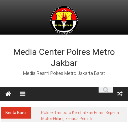
Lompat
ke
konten
Media Center Polres Metro
Jakbar
Media Resmi Polres Metro Jakarta Barat
Berita Baru:
Polsek Tambora Kembalikan Enam Sepeda
Motor Hilang kepada Pemilik