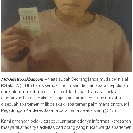
MC-RestroJakbar.com –
Naas sudah Seorang janda muda berinisial
RG als LA (34 th) harus kembali berurusan dengan aparat Kepolisian
dari satuan narkoba polres metro Jakarta barat lantaran pelaku
diamankan terkait pelaku menjajahkan barang terlarang narkoba
disebuah apartemen milik pelaku di apartemen palm mansion tower l
Pegadungan Kalideres Jakarta barat pada Selasa siang ( 5/7 ).
Kami amankan pelaku tersebut Lantaran adanya informasi keresahan
masyarakat adanya aktivitas dari orang yang bukan warga apartemen