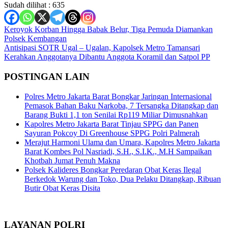
Sudah dilihat :
635
Navigasi
Keroyok Korban Hingga Babak Belur, Tiga Pemuda Diamankan
Polsek Kembangan
pos
Antisipasi SOTR Ugal – Ugalan, Kapolsek Metro Tamansari
Kerahkan Anggotanya Dibantu Anggota Koramil dan Satpol PP
POSTINGAN LAIN
Polres Metro Jakarta Barat Bongkar Jaringan Internasional
Pemasok Bahan Baku Narkoba, 7 Tersangka Ditangkap dan
Barang Bukti 1,1 ton Senilai Rp119 Miliar Dimusnahkan
Kapolres Metro Jakarta Barat Tinjau SPPG dan Panen
Sayuran Pokcoy Di Greenhouse SPPG Polri Palmerah
Merajut Harmoni Ulama dan Umara, Kapolres Metro Jakarta
Barat Kombes Pol Nasriadi, S.H., S.I.K., M.H Sampaikan
Khotbah Jumat Penuh Makna
Polsek Kalideres Bongkar Peredaran Obat Keras Ilegal
Berkedok Warung dan Toko, Dua Pelaku Ditangkap, Ribuan
Butir Obat Keras Disita
LAYANAN POLRI