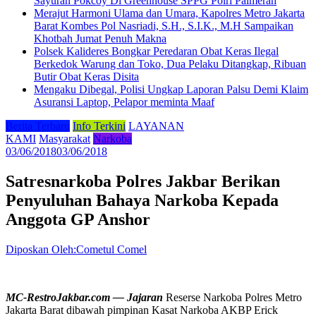
Sayuran Pokcoy Di Greenhouse SPPG Polri Palmerah
Merajut Harmoni Ulama dan Umara, Kapolres Metro Jakarta
Barat Kombes Pol Nasriadi, S.H., S.I.K., M.H Sampaikan
Khotbah Jumat Penuh Makna
Polsek Kalideres Bongkar Peredaran Obat Keras Ilegal
Berkedok Warung dan Toko, Dua Pelaku Ditangkap, Ribuan
Butir Obat Keras Disita
Mengaku Dibegal, Polisi Ungkap Laporan Palsu Demi Klaim
Asuransi Laptop, Pelapor meminta Maaf
Berita Terbaru
Info Terkini
LAYANAN
KAMI
Masyarakat
Narkoba
03/06/2018
03/06/2018
Satresnarkoba Polres Jakbar Berikan
Penyuluhan Bahaya Narkoba Kepada
Anggota GP Anshor
Diposkan Oleh:Cometul Comel
MC-RestroJakbar.com — Jajaran
Reserse Narkoba Polres Metro
Jakarta Barat dibawah pimpinan Kasat Narkoba AKBP Erick