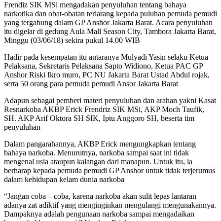
Frendiz SIK MSi mengadakan penyuluhan tentang bahaya
narkotika dan obat-obatan terlarang kepada puluhan pemuda pemudi
yang tergabung dalam GP Anshor Jakarta Barat. Acara penyuluhan
itu digelar di gedung Aula Mall Season City, Tambora Jakarta Barat,
Minggu (03/06/18) sekira pukul 14.00 WIB
Hadir pada kesempatan itu antaranya Mulyadi Yasin selaku Ketua
Pelaksana, Sekretaris Pelaksana Sapto Widiono, Ketua PAC GP
Anshor Riski Ikro muro, PC NU Jakarta Barat Ustad Abdul rojak,
serta 50 orang para pemuda pemudi Ansor Jakarta Barat
Adapun sebagai pemberi materi penyuluhan dan arahan yakni Kasat
Resnarkoba AKBP Erick Frendriz SIK MSi, AKP Moch Taufik,
SH. AKP Arif Oktora SH SIK, Iptu Anggoro SH, beserta tim
penyuluhan
Dalam pangarahannya, AKBP Erick mengungkapkan tentang
bahaya narkoba. Menurutnya, narkoba sampai saat ini tidak
mengenal usia ataupun kalangan dari manapun. Untuk itu, ia
berharap kepada pemuda pemudi GP Anshor untuk tidak terjerumus
dalam kehidupan kelam dunia narkoba
“Jangan coba – coba, karena narkoba akan sulit lepas lantaran
adanya zat adiktif yang menginginkan mengulangi mengunakannya.
Dampaknya adalah pengunaan narkoba sampai mengadaikan