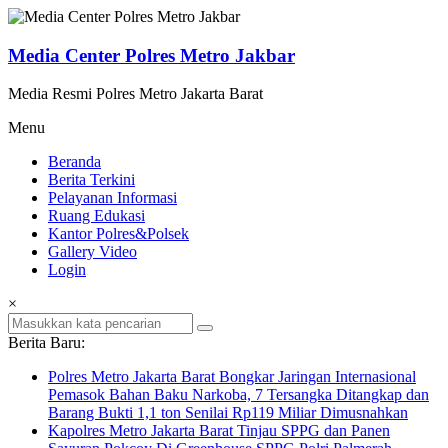
Lompat
ke
konten
Media Center Polres Metro Jakbar
Media Resmi Polres Metro Jakarta Barat
Menu
Beranda
Berita Terkini
Pelayanan Informasi
Ruang Edukasi
Kantor Polres&Polsek
Gallery Video
Login
×
Berita Baru:
Polres Metro Jakarta Barat Bongkar Jaringan Internasional
Pemasok Bahan Baku Narkoba, 7 Tersangka Ditangkap dan
Barang Bukti 1,1 ton Senilai Rp119 Miliar Dimusnahkan
Kapolres Metro Jakarta Barat Tinjau SPPG dan Panen