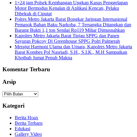
1×24 jam Polsek Kembangan Ungkap Kasus Penggelapan
Motor Bermodus Kenalan di Aplikasi Kencan, Pelaku
Dibekuk di Ciputat
Polres Metro Jakarta Barat Bongkar Jaringan Internasional
Pemasok Bahan Baku Narkoba, 7 Tersangka Ditangkap dan
Barang Bukti 1,1 ton Senilai Rp119 Miliar Dimusnahkan
Kapolres Metro Jakarta Barat Tinjau SPPG dan Panen
Sayuran Pokcoy Di Greenhouse SPPG Polri Palmerah
Merajut Harmoni Ulama dan Umara, Kapolres Metro Jakarta
Barat Kombes Pol Nasriadi, S.H., S.I.K., M.H Sampaikan
Khotbah Jumat Penuh Makna
Komentar Terbaru
Arsip
Arsip
Kategori
Berita Hoax
Berita Terbaru
Edukasi
Gallery Video