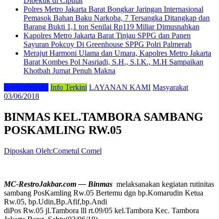
Dibekuk di Ciputat
Polres Metro Jakarta Barat Bongkar Jaringan Internasional
Pemasok Bahan Baku Narkoba, 7 Tersangka Ditangkap dan
Barang Bukti 1,1 ton Senilai Rp119 Miliar Dimusnahkan
Kapolres Metro Jakarta Barat Tinjau SPPG dan Panen
Sayuran Pokcoy Di Greenhouse SPPG Polri Palmerah
Merajut Harmoni Ulama dan Umara, Kapolres Metro Jakarta
Barat Kombes Pol Nasriadi, S.H., S.I.K., M.H Sampaikan
Khotbah Jumat Penuh Makna
Berita Terbaru
Info Terkini
LAYANAN KAMI
Masyarakat
03/06/2018
BINMAS KEL.TAMBORA SAMBANG
POSKAMLING RW.05
Diposkan Oleh:Cometul Comel
MC-RestroJakbar.com — Binmas
melaksanakan kegiatan rutinitas
sambang PosKamling Rw.05 Bertemu dgn bp.Komarudin Ketua
Rw.05, bp.Udin,Bp.Afif,bp.Andi
diPos Rw.05 jl.Tambora lll rt.09/05 kel.Tambora Kec. Tambora