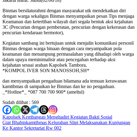
Jakarta Barat. Sabtu(02/06/18)
Binmas bersilaturahmi dengan masyarakat utk mendekatkan diri
dengan warga sekaligus Binmas menyampaikan pesan Tips menjaga
Keamanan dan ketertiban wilayah dari segala bentuk aksi kejahatan
3C (Pencurian dengan pemberatan, pencurian dengan kekerasan dan
pencurian kendaraan bermotor),
Kegiatan sambang ini bertujuan untuk menjalin komunikasi personil
Binmas dengan warga binaan dengan cara meyampaikan pola
keamanan dan menampung permasalahan yang dihadapi oleh warga
dalam upaya meminimalisir atau pencegahan terhadap aksi
kejahatan sesuai arahan Kapolsek Tambora,
*KOMPOL IVER SON MANOSSOH,SH*
dan menyampaikan pengaduan bilamana ada temuan kerawanan
kamtibmas di sampaikan ke Binmas dan ke no pengaduan.
_*Hotline*_ *087 700 700 900* (ameltul)
Sudah dilihat :
569
Navigasi
Kapolsek Kembangan Menghadiri Kegiatan Bakti Sosial
Giat Bhabinkamtibmas Kelurahan Slipi Melaksanakan Kunjungan
pos
Ke Kantor Sekretariat Rw 002