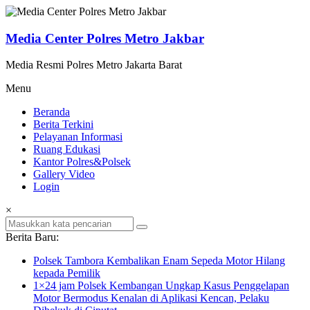
Lompat
ke
konten
Media Center Polres Metro Jakbar
Media Resmi Polres Metro Jakarta Barat
Menu
Beranda
Berita Terkini
Pelayanan Informasi
Ruang Edukasi
Kantor Polres&Polsek
Gallery Video
Login
×
Berita Baru:
Polsek Tambora Kembalikan Enam Sepeda Motor Hilang
kepada Pemilik
1×24 jam Polsek Kembangan Ungkap Kasus Penggelapan
Motor Bermodus Kenalan di Aplikasi Kencan, Pelaku