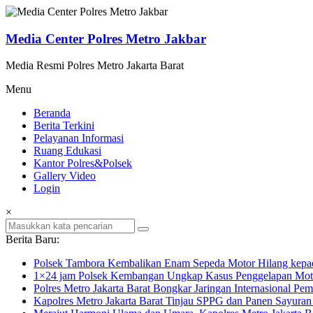
Lompat
ke
konten
Media Center Polres Metro Jakbar
Media Resmi Polres Metro Jakarta Barat
Menu
Beranda
Berita Terkini
Pelayanan Informasi
Ruang Edukasi
Kantor Polres&Polsek
Gallery Video
Login
×
Berita Baru:
Polsek Tambora Kembalikan Enam Sepeda Motor Hilang kepa
1×24 jam Polsek Kembangan Ungkap Kasus Penggelapan Motor
Polres Metro Jakarta Barat Bongkar Jaringan Internasional P
Kapolres Metro Jakarta Barat Tinjau SPPG dan Panen Sayura