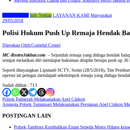
Merajut Harmoni Ulama dan Umara, Kapolres Metro Jakarta B
Berita Terbaru
Info Terkini
LAYANAN KAMI
Masyarakat
29/05/2018
Polisi Hukum Push Up Remaja Hendak Ba
Diposkan Oleh:Cometul Comel
MC-RestroJakbar.com
– Sejumlah remaja yang diduga hendak balapa
sempat melarikan diri mendapat hukuman disiplin berupa push up 30 k
Seperti ditayangkan Liputan6 SCTV, Senin (28/5/2018), Tim Pembur
operasi ini petugas mendapati sekelompok remaja yang diduga hendak
Sudah dilihat :
713
Navigasi
Polsek Palmerah Melaksanakan Apel Cipkon
Anggota Polsek Tamansari Melaksanakan Persiapan Apel Cipkon 
pos
POSTINGAN LAIN
Polsek Tambora Kembalikan Enam Sepeda Motor Hilang kepa