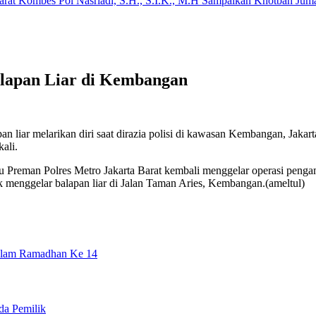
arat Kombes Pol Nasriadi, S.H., S.I.K., M.H Sampaikan Khotbah Ju
lapan Liar di Kembangan
n liar melarikan diri saat dirazia polisi di kawasan Kembangan, Jaka
ali.
u Preman Polres Metro Jakarta Barat kembali menggelar operasi peng
 menggelar balapan liar di Jalan Taman Aries, Kembangan.(ameltul)
Malam Ramadhan Ke 14
da Pemilik