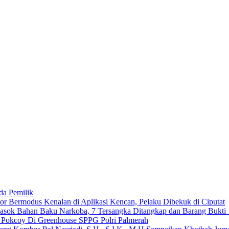
da Pemilik
 Bermodus Kenalan di Aplikasi Kencan, Pelaku Dibekuk di Ciputat
emasok Bahan Baku Narkoba, 7 Tersangka Ditangkap dan Barang Bukti 
n Pokcoy Di Greenhouse SPPG Polri Palmerah