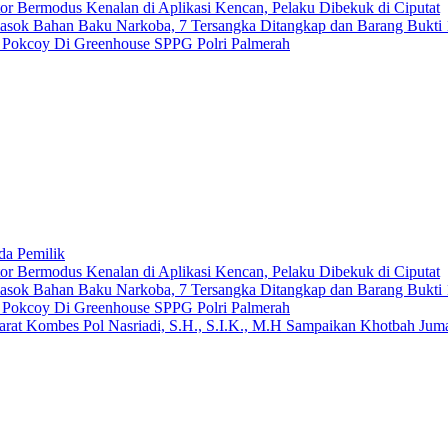
 Bermodus Kenalan di Aplikasi Kencan, Pelaku Dibekuk di Ciputat
emasok Bahan Baku Narkoba, 7 Tersangka Ditangkap dan Barang Bukti 
n Pokcoy Di Greenhouse SPPG Polri Palmerah
da Pemilik
 Bermodus Kenalan di Aplikasi Kencan, Pelaku Dibekuk di Ciputat
emasok Bahan Baku Narkoba, 7 Tersangka Ditangkap dan Barang Bukti 
n Pokcoy Di Greenhouse SPPG Polri Palmerah
arat Kombes Pol Nasriadi, S.H., S.I.K., M.H Sampaikan Khotbah Ju