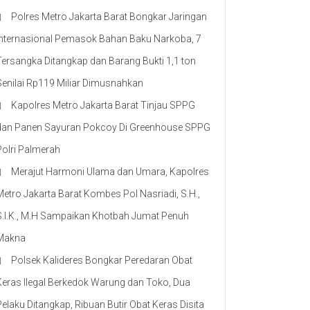
Polres Metro Jakarta Barat Bongkar Jaringan
Internasional Pemasok Bahan Baku Narkoba, 7
Tersangka Ditangkap dan Barang Bukti 1,1 ton
Senilai Rp119 Miliar Dimusnahkan
Kapolres Metro Jakarta Barat Tinjau SPPG
dan Panen Sayuran Pokcoy Di Greenhouse SPPG
Polri Palmerah
Merajut Harmoni Ulama dan Umara, Kapolres
Metro Jakarta Barat Kombes Pol Nasriadi, S.H.,
S.I.K., M.H Sampaikan Khotbah Jumat Penuh
Makna
Polsek Kalideres Bongkar Peredaran Obat
Keras Ilegal Berkedok Warung dan Toko, Dua
Pelaku Ditangkap, Ribuan Butir Obat Keras Disita