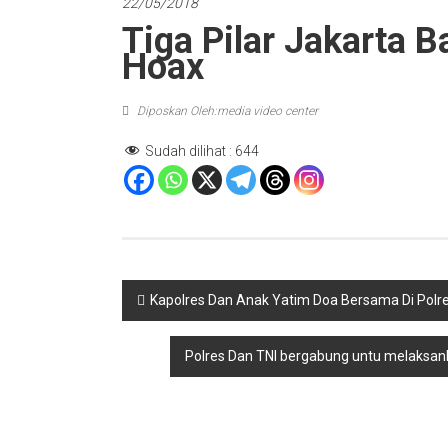
22/05/2018
Tiga Pilar Jakarta B
Hoax
Diposkan Oleh:media video center
Sudah dilihat :
644
Navigasi
Kapolres Dan Anak Yatim Doa Bersama Di Polre
pos
Polres Dan TNI bergabung untu melaksan