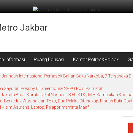
Metro Jakbar
an Informasi
Ruang Edukasi
Kantor Polres&Polsek
Ga
r Jaringan Internasional Pemasok Bahan Baku Narkoba, 7 Tersangka Dit
nen Sayuran Pokcoy Di Greenhouse SPPG Polri Palmerah
Jakarta Barat Kombes Pol Nasriadi, S.H., S.I.K., M.H Sampaikan Khot
al Berkedok Warung dan Toko, Dua Pelaku Ditangkap, Ribuan Butir Obat 
i Klaim Asuransi Laptop, Pelapor meminta Maaf