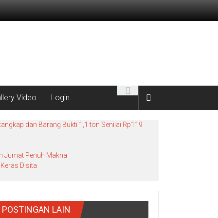
llery Video
Login
angkap dan Barang Bukti 1,1 ton Senilai Rp119
bah Jumat Penuh Makna
Keras Disita
POSTINGAN LAIN