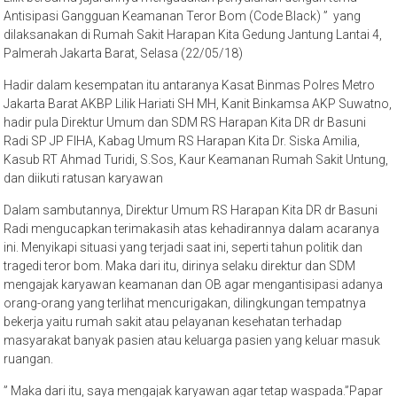
Antisipasi Gangguan Keamanan Teror Bom (Code Black) ” yang
dilaksanakan di Rumah Sakit Harapan Kita Gedung Jantung Lantai 4,
Palmerah Jakarta Barat, Selasa (22/05/18)
Hadir dalam kesempatan itu antaranya Kasat Binmas Polres Metro
Jakarta Barat AKBP Lilik Hariati SH MH, Kanit Binkamsa AKP Suwatno,
hadir pula Direktur Umum dan SDM RS Harapan Kita DR dr Basuni
Radi SP JP FIHA, Kabag Umum RS Harapan Kita Dr. Siska Amilia,
Kasub RT Ahmad Turidi, S.Sos, Kaur Keamanan Rumah Sakit Untung,
dan diikuti ratusan karyawan
Dalam sambutannya, Direktur Umum RS Harapan Kita DR dr Basuni
Radi mengucapkan terimakasih atas kehadirannya dalam acaranya
ini. Menyikapi situasi yang terjadi saat ini, seperti tahun politik dan
tragedi teror bom. Maka dari itu, dirinya selaku direktur dan SDM
mengajak karyawan keamanan dan OB agar mengantisipasi adanya
orang-orang yang terlihat mencurigakan, dilingkungan tempatnya
bekerja yaitu rumah sakit atau pelayanan kesehatan terhadap
masyarakat banyak pasien atau keluarga pasien yang keluar masuk
ruangan.
” Maka dari itu, saya mengajak karyawan agar tetap waspada.”Papar