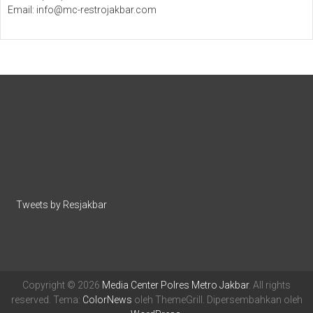
Email: info@mc-restrojakbar.com
Tweets by Resjakbar
Copyright © 2026
Media Center Polres Metro Jakbar
. All rights
reserved. Tema:
ColorNews
oleh ThemeGrill. Dipersembahkan oleh