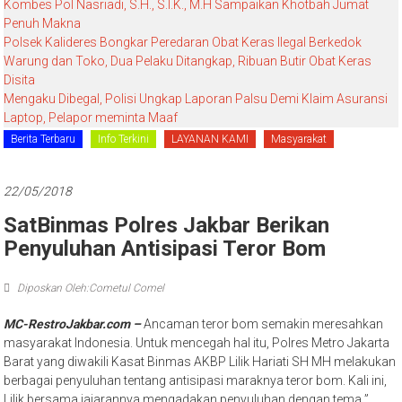
Kombes Pol Nasriadi, S.H., S.I.K., M.H Sampaikan Khotbah Jumat
Penuh Makna
Polsek Kalideres Bongkar Peredaran Obat Keras Ilegal Berkedok
Warung dan Toko, Dua Pelaku Ditangkap, Ribuan Butir Obat Keras
Disita
Mengaku Dibegal, Polisi Ungkap Laporan Palsu Demi Klaim Asuransi
Laptop, Pelapor meminta Maaf
Berita Terbaru
Info Terkini
LAYANAN KAMI
Masyarakat
22/05/2018
SatBinmas Polres Jakbar Berikan
Penyuluhan Antisipasi Teror Bom
Diposkan Oleh:Cometul Comel
MC-RestroJakbar.com –
Ancaman teror bom semakin meresahkan
masyarakat Indonesia. Untuk mencegah hal itu, Polres Metro Jakarta
Barat yang diwakili Kasat Binmas AKBP Lilik Hariati SH MH melakukan
berbagai penyuluhan tentang antisipasi maraknya teror bom. Kali ini,
Lilik bersama jajarannya mengadakan penyuluhan dengan tema ”