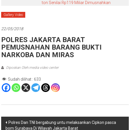
ton Senilai Rp119 Miliar Dimusnahkan
Gallery Video
22/05/2018
POLRES JAKARTA BARAT
PEMUSNAHAN BARANG BUKTI
NARKOBA DAN MIRAS
Diposkan Oleh:media video center
Sudah dilihat :
633
Navigasi
Polres Dan TNI bergabung untu melaksankan Cipkon pasca
bom Surabaya Di Wilayah Jakarta Barat