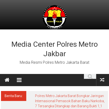
Lompat
ke
konten
Media Center Polres Metro
Jakbar
Media Resmi Polres Metro Jakarta Barat
Berita Baru:
Polres Metro Jakarta Barat Bongkar Jaringan
Internasional Pemasok Bahan Baku Narkoba,
7 Tersangka Ditangkap dan Barang Bukti 1,1