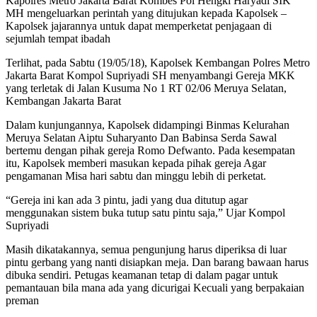
Kapolres Metro Jakarta Barat Kombes Pol Hengki Haryadi SIK
MH mengeluarkan perintah yang ditujukan kepada Kapolsek –
Kapolsek jajarannya untuk dapat memperketat penjagaan di
sejumlah tempat ibadah
Terlihat, pada Sabtu (19/05/18), Kapolsek Kembangan Polres Metro
Jakarta Barat Kompol Supriyadi SH menyambangi Gereja MKK
yang terletak di Jalan Kusuma No 1 RT 02/06 Meruya Selatan,
Kembangan Jakarta Barat
Dalam kunjungannya, Kapolsek didampingi Binmas Kelurahan
Meruya Selatan Aiptu Suharyanto Dan Babinsa Serda Sawal
bertemu dengan pihak gereja Romo Defwanto. Pada kesempatan
itu, Kapolsek memberi masukan kepada pihak gereja Agar
pengamanan Misa hari sabtu dan minggu lebih di perketat.
“Gereja ini kan ada 3 pintu, jadi yang dua ditutup agar
menggunakan sistem buka tutup satu pintu saja,” Ujar Kompol
Supriyadi
Masih dikatakannya, semua pengunjung harus diperiksa di luar
pintu gerbang yang nanti disiapkan meja. Dan barang bawaan harus
dibuka sendiri. Petugas keamanan tetap di dalam pagar untuk
pemantauan bila mana ada yang dicurigai Kecuali yang berpakaian
preman