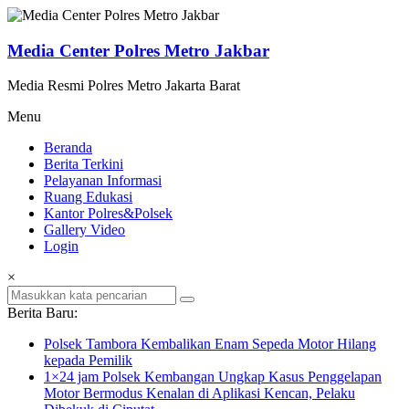
Lompat
ke
konten
Media Center Polres Metro Jakbar
Media Resmi Polres Metro Jakarta Barat
Menu
Beranda
Berita Terkini
Pelayanan Informasi
Ruang Edukasi
Kantor Polres&Polsek
Gallery Video
Login
×
Berita Baru:
Polsek Tambora Kembalikan Enam Sepeda Motor Hilang
kepada Pemilik
1×24 jam Polsek Kembangan Ungkap Kasus Penggelapan
Motor Bermodus Kenalan di Aplikasi Kencan, Pelaku