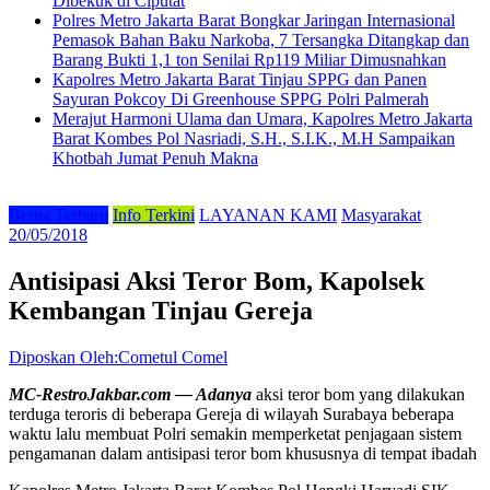
Dibekuk di Ciputat
Polres Metro Jakarta Barat Bongkar Jaringan Internasional
Pemasok Bahan Baku Narkoba, 7 Tersangka Ditangkap dan
Barang Bukti 1,1 ton Senilai Rp119 Miliar Dimusnahkan
Kapolres Metro Jakarta Barat Tinjau SPPG dan Panen
Sayuran Pokcoy Di Greenhouse SPPG Polri Palmerah
Merajut Harmoni Ulama dan Umara, Kapolres Metro Jakarta
Barat Kombes Pol Nasriadi, S.H., S.I.K., M.H Sampaikan
Khotbah Jumat Penuh Makna
Berita Terbaru
Info Terkini
LAYANAN KAMI
Masyarakat
20/05/2018
Antisipasi Aksi Teror Bom, Kapolsek
Kembangan Tinjau Gereja
Diposkan Oleh:Cometul Comel
MC-RestroJakbar.com — Adanya
aksi teror bom yang dilakukan
terduga teroris di beberapa Gereja di wilayah Surabaya beberapa
waktu lalu membuat Polri semakin memperketat penjagaan sistem
pengamanan dalam antisipasi teror bom khususnya di tempat ibadah