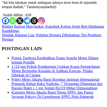
“Ini kita lakukan untuk antisipasi adanya teror bom di sejumlah
tempat ibadah,” Tandasnya(ameltul)
Sudah dilihat :
628
Navigasi
Bukber Bareng Masyarakat, Kapolsek Kebon Jeruk Beri Himbauan
Kamtibmas
pos
Hendak Balapan Liar, Puluhan Remaja Dibubarkan Tim Pemburu
Preman
POSTINGAN LAIN
Polsek Tambora Kembalikan Enam Sepeda Motor Hilang
kepada Pemilik
1×24 jam Polsek Kembangan Ungkap Kasus Penggelapan
Motor Bermodus Kenalan di Aplikasi Kencan, Pelaku
Dibekuk di Ciputat
Polres Metro Jakarta Barat Bongkar Jaringan Internasional
Pemasok Bahan Baku Narkoba, 7 Tersangka Ditangkap dan
Barang Bukti 1,1 ton Senilai Rp119 Miliar Dimusnahkan
Kapolres Metro Jakarta Barat Tinjau SPPG dan Panen
Sayuran Pokcoy Di Greenhouse SPPG Polri Palmerah