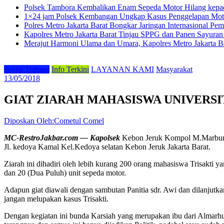
Polsek Tambora Kembalikan Enam Sepeda Motor Hilang kepa
1×24 jam Polsek Kembangan Ungkap Kasus Penggelapan Motor
Polres Metro Jakarta Barat Bongkar Jaringan Internasional P
Kapolres Metro Jakarta Barat Tinjau SPPG dan Panen Sayura
Merajut Harmoni Ulama dan Umara, Kapolres Metro Jakarta B
Berita Terbaru
Info Terkini
LAYANAN KAMI
Masyarakat
13/05/2018
GIAT ZIARAH MAHASISWA UNIVERSI
Diposkan Oleh:Cometul Comel
MC-RestroJakbar.com — Kapolsek
Kebon Jeruk Kompol M.Marbun,S
Jl. kedoya Kamal Kel.Kedoya selatan Kebon Jeruk Jakarta Barat.
Ziarah ini dihadiri oleh lebih kurang 200 orang mahasiswa Trisakti
dan 20 (Dua Puluh) unit sepeda motor.
Adapun giat diawali dengan sambutan Panitia sdr. Awi dan dilanjut
jangan melupakan kasus Trisakti.
Dengan kegiatan ini bunda Karsiah yang merupakan ibu dari Almarh