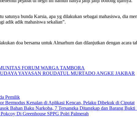
menemui pejabat di negri ini namun hanya janji janji bohong ujarnya.
 satu satunya bunda Karsia, apa yg dilakukan sebagai mahasiswa, dia m
agi adik adik mahasiswa sekalian”.
ukan doa bersama untuk Almarhum dan dilanjutkan dengan acara tabur
OMUNITAS FORUM WARGA TAMBORA
BUDAYA YAYASAN ROUDATUL MURTADO ANGKE JAKBAR
da Pemilik
 Bermodus Kenalan di Aplikasi Kencan, Pelaku Dibekuk di Ciputat
emasok Bahan Baku Narkoba, 7 Tersangka Ditangkap dan Barang Bukti 
n Pokcoy Di Greenhouse SPPG Polri Palmerah