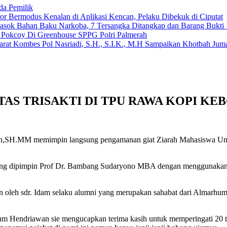
da Pemilik
 Bermodus Kenalan di Aplikasi Kencan, Pelaku Dibekuk di Ciputat
emasok Bahan Baku Narkoba, 7 Tersangka Ditangkap dan Barang Bukti 
n Pokcoy Di Greenhouse SPPG Polri Palmerah
arat Kombes Pol Nasriadi, S.H., S.I.K., M.H Sampaikan Khotbah Ju
TAS TRISAKTI DI TPU RAWA KOPI KE
H.MM memimpin langsung pengamanan giat Ziarah Mahasiswa Univer
 yang dipimpin Prof Dr. Bambang Sudaryono MBA dengan menggunakan 3 
kan oleh sdr. Idam selaku alumni yang merupakan sahabat dari Almarh
um Hendriawan sie mengucapkan terima kasih untuk memperingati 20 t