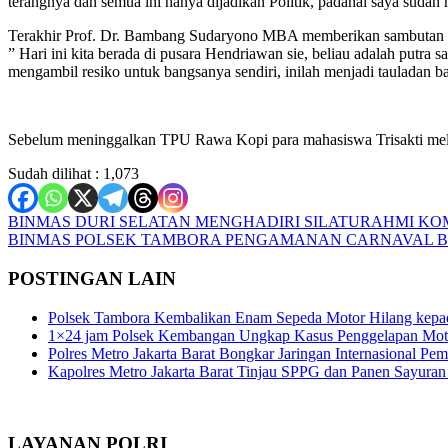
terangnya dan semua ini hanya dijadikan Politik, padahal saya sudah 
Terakhir Prof. Dr. Bambang Sudaryono MBA memberikan sambutan
” Hari ini kita berada di pusara Hendriawan sie, beliau adalah putra
mengambil resiko untuk bangsanya sendiri, inilah menjadi tauladan b
Sebelum meninggalkan TPU Rawa Kopi para mahasiswa Trisakti melak
Sudah dilihat :
1,073
Navigasi
BINMAS DURI SELATAN MENGHADIRI SILATURAHMI K
BINMAS POLSEK TAMBORA PENGAMANAN CARNAVAL 
pos
POSTINGAN LAIN
Polsek Tambora Kembalikan Enam Sepeda Motor Hilang kepa
1×24 jam Polsek Kembangan Ungkap Kasus Penggelapan Motor
Polres Metro Jakarta Barat Bongkar Jaringan Internasional P
Kapolres Metro Jakarta Barat Tinjau SPPG dan Panen Sayura
LAYANAN POLRI