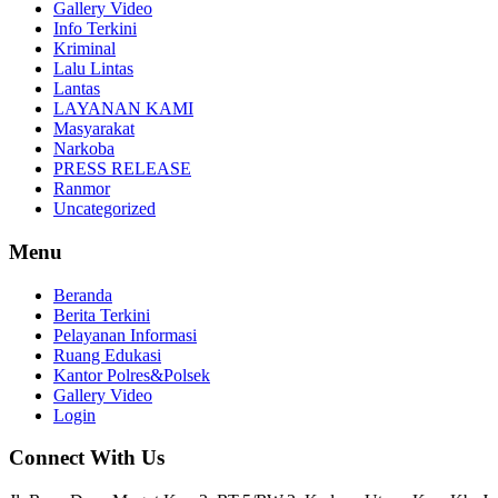
Gallery Video
Info Terkini
Kriminal
Lalu Lintas
Lantas
LAYANAN KAMI
Masyarakat
Narkoba
PRESS RELEASE
Ranmor
Uncategorized
Menu
Beranda
Berita Terkini
Pelayanan Informasi
Ruang Edukasi
Kantor Polres&Polsek
Gallery Video
Login
Connect With Us