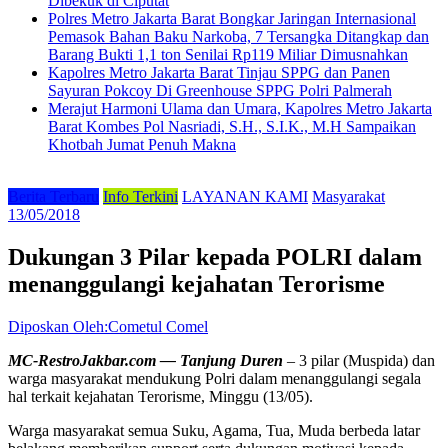
Dibekuk di Ciputat
Polres Metro Jakarta Barat Bongkar Jaringan Internasional
Pemasok Bahan Baku Narkoba, 7 Tersangka Ditangkap dan
Barang Bukti 1,1 ton Senilai Rp119 Miliar Dimusnahkan
Kapolres Metro Jakarta Barat Tinjau SPPG dan Panen
Sayuran Pokcoy Di Greenhouse SPPG Polri Palmerah
Merajut Harmoni Ulama dan Umara, Kapolres Metro Jakarta
Barat Kombes Pol Nasriadi, S.H., S.I.K., M.H Sampaikan
Khotbah Jumat Penuh Makna
Berita Terbaru
Info Terkini
LAYANAN KAMI
Masyarakat
13/05/2018
Dukungan 3 Pilar kepada POLRI dalam
menanggulangi kejahatan Terorisme
Diposkan Oleh:Cometul Comel
MC-RestroJakbar.com — Tanjung Duren
– 3 pilar (Muspida) dan
warga masyarakat mendukung Polri dalam menanggulangi segala
hal terkait kejahatan Terorisme, Minggu (13/05).
Warga masyarakat semua Suku, Agama, Tua, Muda berbeda latar