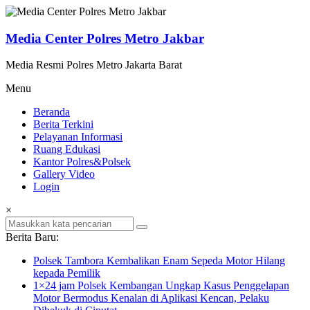
Lompat
ke
konten
Media Center Polres Metro Jakbar
Media Resmi Polres Metro Jakarta Barat
Menu
Beranda
Berita Terkini
Pelayanan Informasi
Ruang Edukasi
Kantor Polres&Polsek
Gallery Video
Login
×
Berita Baru:
Polsek Tambora Kembalikan Enam Sepeda Motor Hilang
kepada Pemilik
1×24 jam Polsek Kembangan Ungkap Kasus Penggelapan
Motor Bermodus Kenalan di Aplikasi Kencan, Pelaku