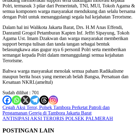
belakang memberikan support serta dukungan motivasi kepada
Polri, termasuk 3 pilar dari Pemerintah, TNI, MUI, Tokoh Agama &
semua komponen warga masyarakat mendukung dan selalu bersama
dengan Polri untuk menanggulangi segala hal kejahatan Terorisme.
Dalam hal ini Walikota Jakarta Barat, Drs. H.M Anas Effendi,
Danramil Grogol Petamburan Kapten Inf. Jeffri Sipayung, Tokoh
Agama Ust. Imam Dzakwan dan warga masyarakat memberikan
support berupa tulisan dan tanda tangan sebagai bentuk
belasungkawa atas gugur nya 6 personil Polri serta memberikan
semangat kepada Polri dalam menanggulangi semua kejahatan
Terorisme.
Bahwa warga masyarakat menolak semua paham Radikalisme
maupun berita hoax yang memecah belah Bangsa, Persatuan dan
Kesatuan NKRI.(ameltul)
Sudah dilihat :
701
Navigasi
Cegah Aksi Teror, Polsek Tambora Perketat Patroli dan
Pengamanan Gereja di Tambora Jakarta Barat
pos
ANTISIPASI AKSI TERORIS POLSEK PALMERAH
POSTINGAN LAIN