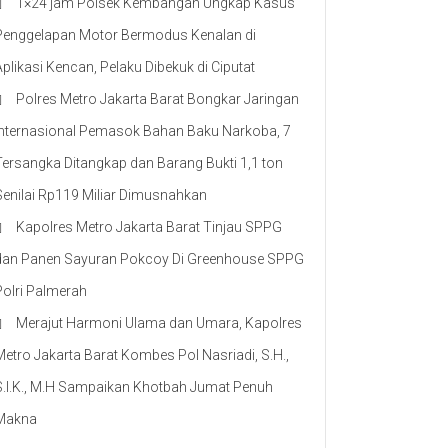
1×24 jam Polsek Kembangan Ungkap Kasus
Penggelapan Motor Bermodus Kenalan di
Aplikasi Kencan, Pelaku Dibekuk di Ciputat
Polres Metro Jakarta Barat Bongkar Jaringan
Internasional Pemasok Bahan Baku Narkoba, 7
Tersangka Ditangkap dan Barang Bukti 1,1 ton
Senilai Rp119 Miliar Dimusnahkan
Kapolres Metro Jakarta Barat Tinjau SPPG
dan Panen Sayuran Pokcoy Di Greenhouse SPPG
Polri Palmerah
Merajut Harmoni Ulama dan Umara, Kapolres
Metro Jakarta Barat Kombes Pol Nasriadi, S.H.,
S.I.K., M.H Sampaikan Khotbah Jumat Penuh
Makna