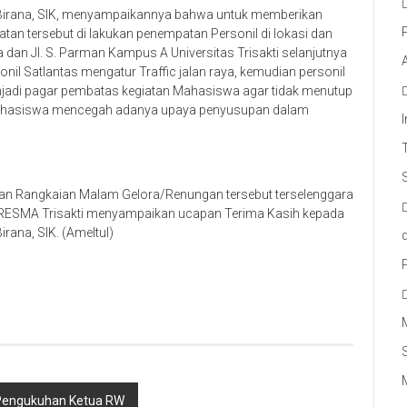
Birana, SIK, menyampaikannya bahwa untuk memberikan
an tersebut di lakukan penempatan Personil di lokasi dan
a dan Jl. S. Parman Kampus A Universitas Trisakti selanjutnya
il Satlantas mengatur Traffic jalan raya, kemudian personil
jadi pagar pembatas kegiatan Mahasiswa agar tidak menutup
a Mahasiswa mencegah adanya upaya penyusupan dalam
tan Rangkaian Malam Gelora/Renungan tersebut terselenggara
PRESMA Trisakti menyampaikan ucapan Terima Kasih kepada
ana, SIK. (Ameltul)
i Pengukuhan Ketua RW