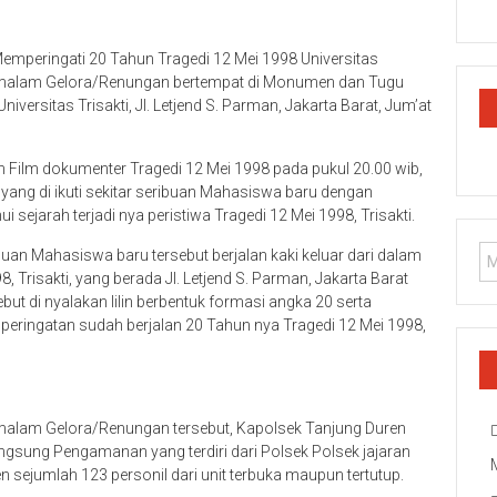
mperingati 20 Tahun Tragedi 12 Mei 1998 Universitas
n malam Gelora/Renungan bertempat di Monumen dan Tugu
iversitas Trisakti, Jl. Letjend S. Parman, Jakarta Barat, Jum’at
Film dokumenter Tragedi 12 Mei 1998 pada pukul 20.00 wib,
yang di ikuti sekitar seribuan Mahasiswa baru dengan
ejarah terjadi nya peristiwa Tragedi 12 Mei 1998, Trisakti.
uan Mahasiswa baru tersebut berjalan kaki keluar dari dalam
Trisakti, yang berada Jl. Letjend S. Parman, Jakarta Barat
ut di nyalakan lilin berbentuk formasi angka 20 serta
eringatan sudah berjalan 20 Tahun nya Tragedi 12 Mei 1998,
alam Gelora/Renungan tersebut, Kapolsek Tanjung Duren
gsung Pengamanan yang terdiri dari Polsek Polsek jajaran
 sejumlah 123 personil dari unit terbuka maupun tertutup.