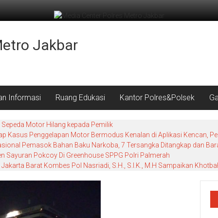
Metro Jakbar
an Informasi
Ruang Edukasi
Kantor Polres&Polsek
Ga
Sepeda Motor Hilang kepada Pemilik
 Kasus Penggelapan Motor Bermodus Kenalan di Aplikasi Kencan, Pela
nasional Pemasok Bahan Baku Narkoba, 7 Tersangka Ditangkap dan Baran
nen Sayuran Pokcoy Di Greenhouse SPPG Polri Palmerah
Jakarta Barat Kombes Pol Nasriadi, S.H., S.I.K., M.H Sampaikan Khot