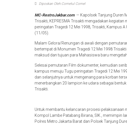
Diposkan Oleh:Cometul Comel
MC-RestroJakbar.com
— Kapolsek Tanjung Duren Me
Trisakti, KEPRESMA Trisakti mengadakan kegiata
peringatan Tragedi 12 Mei 1998, Trisakti, Kampus A Un
(11/05).
Malam Gelora/Renungan di awali dengan pemutaran 
bertempat di Monumen Tragedi 12 Mei 1998 Trisakti 
maksud dan tujuan para Mahasiswa baru mengetahui s
Selesai pemutaran Film dokumenter, kemudian serib
kampus menuju Tugu peringatan Tragedi 12 Mei 1998, 
dan selanjutnya untuk mengenang para korban terseb
menerbangkan 20 lampion ke udara sebagai bentuk p
Trisakti.
Untuk membantu kelancaran prosesi pelaksanaan m
Kompol Lambe Patabang Birana, SIK., memimpin lan
Polres Metro Jakarta Barat dan Polsek Tanjung Duren