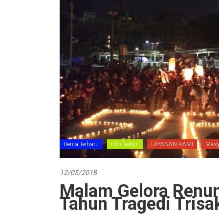
Berita Terbaru
Info Terkini
LAYANAN KAMI
Masy
12/05/2018
Malam Gelora Renun
Tahun Tragedi Trisa