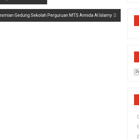
resmian Gedung Sekolah Perguruan MTS Annida Al Islamy
Ar