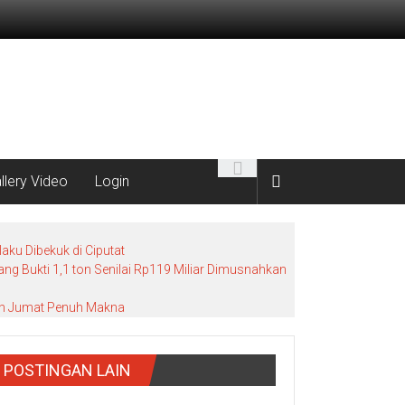
llery Video
Login
ku Dibekuk di Ciputat
g Bukti 1,1 ton Senilai Rp119 Miliar Dimusnahkan
bah Jumat Penuh Makna
POSTINGAN LAIN