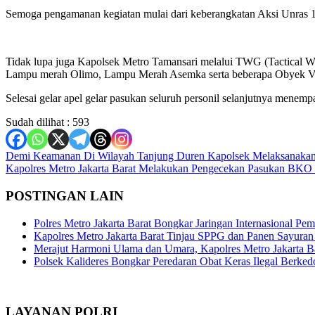
Semoga pengamanan kegiatan mulai dari keberangkatan Aksi Unras 115
Tidak lupa juga Kapolsek Metro Tamansari melalui TWG (Tactical Wa
Lampu merah Olimo, Lampu Merah Asemka serta beberapa Obyek Vita
Selesai gelar apel gelar pasukan seluruh personil selanjutnya menempati 
Sudah dilihat :
593
Navigasi
Demi Keamanan Di Wilayah Tanjung Duren Kapolsek Melaksanakan
Kapolres Metro Jakarta Barat Melakukan Pengecekan Pasukan BKO
pos
POSTINGAN LAIN
Polres Metro Jakarta Barat Bongkar Jaringan Internasional P
Kapolres Metro Jakarta Barat Tinjau SPPG dan Panen Sayura
Merajut Harmoni Ulama dan Umara, Kapolres Metro Jakarta B
Polsek Kalideres Bongkar Peredaran Obat Keras Ilegal Berke
LAYANAN POLRI