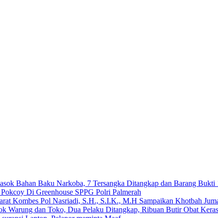
emasok Bahan Baku Narkoba, 7 Tersangka Ditangkap dan Barang Bukti 
n Pokcoy Di Greenhouse SPPG Polri Palmerah
arat Kombes Pol Nasriadi, S.H., S.I.K., M.H Sampaikan Khotbah Ju
dok Warung dan Toko, Dua Pelaku Ditangkap, Ribuan Butir Obat Keras