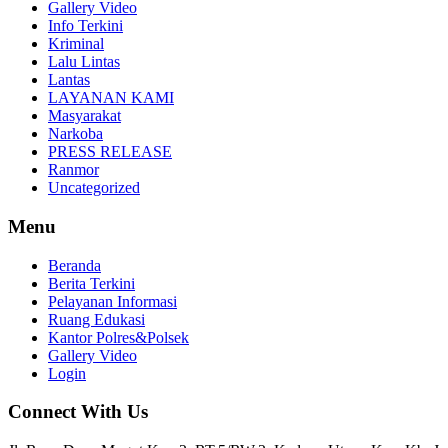
Gallery Video
Info Terkini
Kriminal
Lalu Lintas
Lantas
LAYANAN KAMI
Masyarakat
Narkoba
PRESS RELEASE
Ranmor
Uncategorized
Menu
Beranda
Berita Terkini
Pelayanan Informasi
Ruang Edukasi
Kantor Polres&Polsek
Gallery Video
Login
Connect With Us