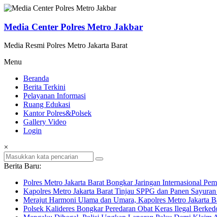
Lompat
ke
konten
Media Center Polres Metro Jakbar
Media Resmi Polres Metro Jakarta Barat
Menu
Beranda
Berita Terkini
Pelayanan Informasi
Ruang Edukasi
Kantor Polres&Polsek
Gallery Video
Login
×
Berita Baru:
Polres Metro Jakarta Barat Bongkar Jaringan Internasional P
Kapolres Metro Jakarta Barat Tinjau SPPG dan Panen Sayura
Merajut Harmoni Ulama dan Umara, Kapolres Metro Jakarta B
Polsek Kalideres Bongkar Peredaran Obat Keras Ilegal Berke