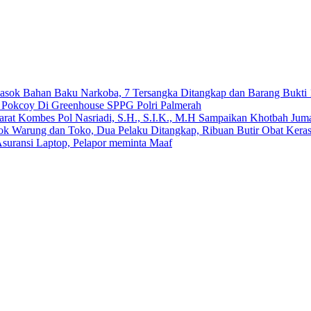
emasok Bahan Baku Narkoba, 7 Tersangka Ditangkap dan Barang Bukti 
n Pokcoy Di Greenhouse SPPG Polri Palmerah
arat Kombes Pol Nasriadi, S.H., S.I.K., M.H Sampaikan Khotbah Ju
dok Warung dan Toko, Dua Pelaku Ditangkap, Ribuan Butir Obat Keras
suransi Laptop, Pelapor meminta Maaf