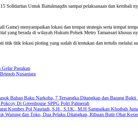
 Solidaritas Untuk Baitulmaqdis sampai pelaksanaan dan kembali nya p
ll Game) menyampaikan lokasi dan tempat strategis serta tempat tempa
l yang berada di wilayah Hukum Polsek Metro Tamansari khusus nya
titik titik lokasi ploting yang sudah di tentukan dan tertulis melalui su
 Gelar Pasukan
 Brimob Nusantara
emasok Bahan Baku Narkoba, 7 Tersangka Ditangkap dan Barang Bukti 
n Pokcoy Di Greenhouse SPPG Polri Palmerah
arat Kombes Pol Nasriadi, S.H., S.I.K., M.H Sampaikan Khotbah Ju
dok Warung dan Toko, Dua Pelaku Ditangkap, Ribuan Butir Obat Keras