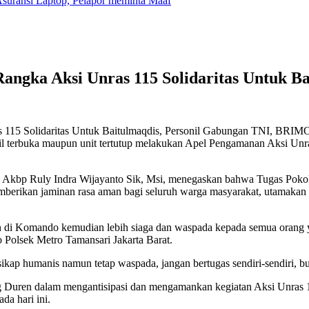
suransi Laptop, Pelapor meminta Maaf
ngka Aksi Unras 115 Solidaritas Untuk B
 115 Solidaritas Untuk Baitulmaqdis, Personil Gabungan TNI, BRIM
l terbuka maupun unit tertutup melakukan Apel Pengamanan Aksi Unra
 Akbp Ruly Indra Wijayanto Sik, Msi, menegaskan bahwa Tugas Pokok
berikan jaminan rasa aman bagi seluruh warga masyarakat, utamakan k
n di Komando kemudian lebih siaga dan waspada kepada semua orang
Polsek Metro Tamansari Jakarta Barat.
kap humanis namun tetap waspada, jangan bertugas sendiri-sendiri, b
 Duren dalam mengantisipasi dan mengamankan kegiatan Aksi Unras 1
da hari ini.