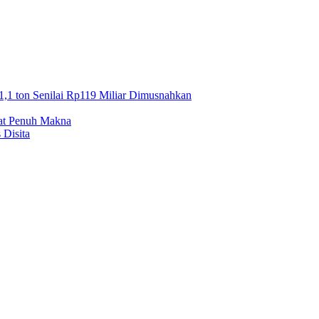
1,1 ton Senilai Rp119 Miliar Dimusnahkan
mat Penuh Makna
 Disita