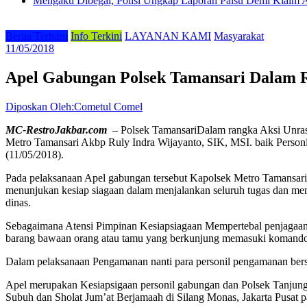
Mengaku Dibegal, Polisi Ungkap Laporan Palsu Demi Klaim A
Berita Terbaru
Info Terkini
LAYANAN KAMI
Masyarakat
11/05/2018
Apel Gabungan Polsek Tamansari Dalam Ra
Diposkan Oleh:Cometul Comel
MC-RestroJakbar.com
– Polsek TamansariDalam rangka Aksi Unras
Metro Tamansari Akbp Ruly Indra Wijayanto, SIK, MSI. baik Personi
(11/05/2018).
Pada pelaksanaan Apel gabungan tersebut Kapolsek Metro Tamansari
menunjukan kesiap siagaan dalam menjalankan seluruh tugas dan mem
dinas.
Sebagaimana Atensi Pimpinan Kesiapsiagaan Mempertebal penjagaa
barang bawaan orang atau tamu yang berkunjung memasuki komando 
Dalam pelaksanaan Pengamanan nanti para personil pengamanan bersi
Apel merupakan Kesiapsigaan personil gabungan dan Polsek Tanjung
Subuh dan Sholat Jum’at Berjamaah di Silang Monas, Jakarta Pusat pa