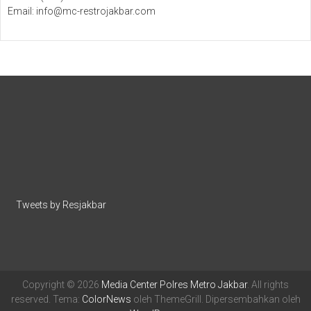
Email: info@mc-restrojakbar.com
Tweets by Resjakbar
Copyright © 2026
Media Center Polres Metro Jakbar
. All rights
reserved. Tema:
ColorNews
oleh ThemeGrill. Dipersembahkan oleh