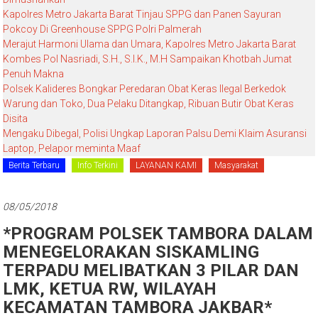
Kapolres Metro Jakarta Barat Tinjau SPPG dan Panen Sayuran
Pokcoy Di Greenhouse SPPG Polri Palmerah
Merajut Harmoni Ulama dan Umara, Kapolres Metro Jakarta Barat
Kombes Pol Nasriadi, S.H., S.I.K., M.H Sampaikan Khotbah Jumat
Penuh Makna
Polsek Kalideres Bongkar Peredaran Obat Keras Ilegal Berkedok
Warung dan Toko, Dua Pelaku Ditangkap, Ribuan Butir Obat Keras
Disita
Mengaku Dibegal, Polisi Ungkap Laporan Palsu Demi Klaim Asuransi
Laptop, Pelapor meminta Maaf
Berita Terbaru
Info Terkini
LAYANAN KAMI
Masyarakat
08/05/2018
*PROGRAM POLSEK TAMBORA DALAM
MENEGELORAKAN SISKAMLING
TERPADU MELIBATKAN 3 PILAR DAN
LMK, KETUA RW, WILAYAH
KECAMATAN TAMBORA JAKBAR*