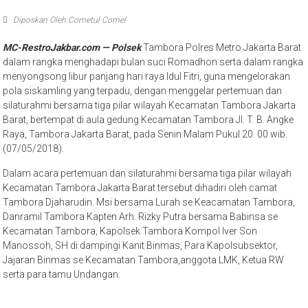
Diposkan Oleh:Cometul Comel
MC-RestroJakbar.com — Polsek
Tambora Polres Metro Jakarta Barat
dalam rangka menghadapi bulan suci Romadhon serta dalam rangka
menyongsong libur panjang hari raya Idul Fitri, guna mengelorakan
pola siskamling yang terpadu, dengan menggelar pertemuan dan
silaturahmi bersama tiga pilar wilayah Kecamatan Tambora Jakarta
Barat, bertempat di aula gedung Kecamatan Tambora Jl. T. B. Angke
Raya, Tambora Jakarta Barat, pada Senin Malam Pukul 20. 00 wib.
(07/05/2018).
Dalam acara pertemuan dan silaturahmi bersama tiga pilar wilayah
Kecamatan Tambora Jakarta Barat tersebut dihadiri oleh camat
Tambora Djaharudin. Msi bersama Lurah se Keacamatan Tambora,
Danramil Tambora Kapten Arh. Rizky Putra bersama Babinsa se
Kecamatan Tambora, Kapolsek Tambora Kompol Iver Son
Manossoh, SH di dampingi Kanit Binmas, Para Kapolsubsektor,
Jajaran Binmas se Kecamatan Tambora,anggota LMK, Ketua RW
serta para tamu Undangan.