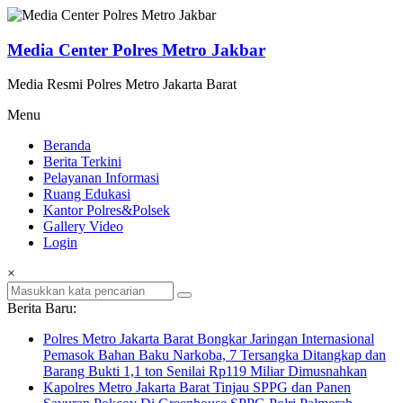
Lompat
ke
konten
Media Center Polres Metro Jakbar
Media Resmi Polres Metro Jakarta Barat
Menu
Beranda
Berita Terkini
Pelayanan Informasi
Ruang Edukasi
Kantor Polres&Polsek
Gallery Video
Login
×
Berita Baru:
Polres Metro Jakarta Barat Bongkar Jaringan Internasional
Pemasok Bahan Baku Narkoba, 7 Tersangka Ditangkap dan
Barang Bukti 1,1 ton Senilai Rp119 Miliar Dimusnahkan
Kapolres Metro Jakarta Barat Tinjau SPPG dan Panen