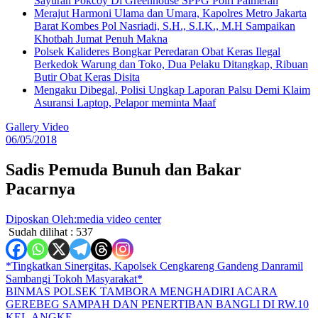
Sayuran Pokcoy Di Greenhouse SPPG Polri Palmerah
Merajut Harmoni Ulama dan Umara, Kapolres Metro Jakarta
Barat Kombes Pol Nasriadi, S.H., S.I.K., M.H Sampaikan
Khotbah Jumat Penuh Makna
Polsek Kalideres Bongkar Peredaran Obat Keras Ilegal
Berkedok Warung dan Toko, Dua Pelaku Ditangkap, Ribuan
Butir Obat Keras Disita
Mengaku Dibegal, Polisi Ungkap Laporan Palsu Demi Klaim
Asuransi Laptop, Pelapor meminta Maaf
Gallery Video
06/05/2018
Sadis Pemuda Bunuh dan Bakar
Pacarnya
Diposkan Oleh:media video center
Sudah dilihat :
537
Navigasi
*Tingkatkan Sinergitas, Kapolsek Cengkareng Gandeng Danramil
Sambangi Tokoh Masyarakat*
pos
BINMAS POLSEK TAMBORA MENGHADIRI ACARA
GEREBEG SAMPAH DAN PENERTIBAN BANGLI DI RW.10
KEL.ANGKE