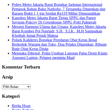
Polres Metro Jakarta Barat Bongkar Jaringan Internasional
Pemasok Bahan Baku Narkoba, 7 Tersangka Ditangkap dan
Barang Bukti 1,1 ton Senilai Rp119 Miliar Dimusnahkan
Kapolres Metro Jakarta Barat Tinjau SPPG dan Panen
Sayuran Pokcoy Di Greenhouse SPPG Polri Palmerah
Merajut Harmoni Ulama dan Umara, Kapolres Metro Jakarta
Barat Kombes Pol Nasriadi, S.H., S.I.K., M.H Sampaikan
Khotbah Jumat Penuh Makna
Polsek Kalideres Bongkar Peredaran Obat Keras Ilegal
Berkedok Warung dan Toko, Dua Pelaku Ditangkap, Ribuan
Butir Obat Keras Disita
Mengaku Dibegal, Polisi Ungkap Laporan Palsu Demi Klaim
Asuransi Laptop, Pelapor meminta Maaf
Komentar Terbaru
Arsip
Arsip
Kategori
Berita Hoax