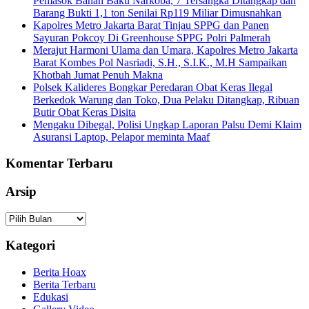
Pemasok Bahan Baku Narkoba, 7 Tersangka Ditangkap dan
Barang Bukti 1,1 ton Senilai Rp119 Miliar Dimusnahkan
Kapolres Metro Jakarta Barat Tinjau SPPG dan Panen
Sayuran Pokcoy Di Greenhouse SPPG Polri Palmerah
Merajut Harmoni Ulama dan Umara, Kapolres Metro Jakarta
Barat Kombes Pol Nasriadi, S.H., S.I.K., M.H Sampaikan
Khotbah Jumat Penuh Makna
Polsek Kalideres Bongkar Peredaran Obat Keras Ilegal
Berkedok Warung dan Toko, Dua Pelaku Ditangkap, Ribuan
Butir Obat Keras Disita
Mengaku Dibegal, Polisi Ungkap Laporan Palsu Demi Klaim
Asuransi Laptop, Pelapor meminta Maaf
Komentar Terbaru
Arsip
Arsip
Kategori
Berita Hoax
Berita Terbaru
Edukasi