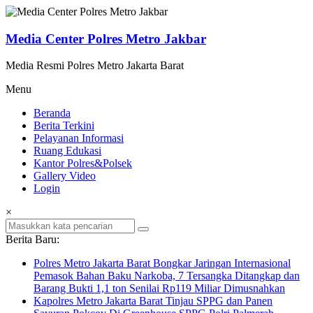
Lompat
ke
konten
Media Center Polres Metro Jakbar
Media Resmi Polres Metro Jakarta Barat
Menu
Beranda
Berita Terkini
Pelayanan Informasi
Ruang Edukasi
Kantor Polres&Polsek
Gallery Video
Login
×
Berita Baru:
Polres Metro Jakarta Barat Bongkar Jaringan Internasional
Pemasok Bahan Baku Narkoba, 7 Tersangka Ditangkap dan
Barang Bukti 1,1 ton Senilai Rp119 Miliar Dimusnahkan
Kapolres Metro Jakarta Barat Tinjau SPPG dan Panen