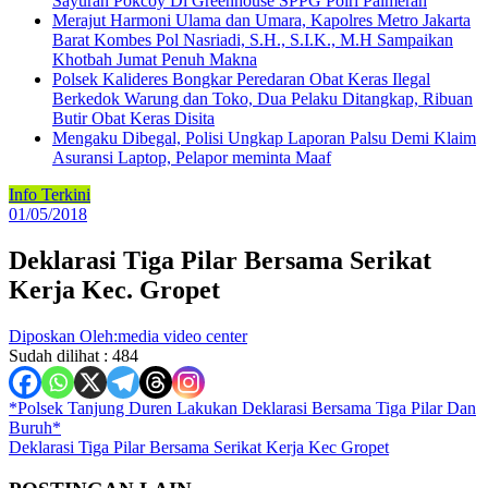
Sayuran Pokcoy Di Greenhouse SPPG Polri Palmerah
Merajut Harmoni Ulama dan Umara, Kapolres Metro Jakarta
Barat Kombes Pol Nasriadi, S.H., S.I.K., M.H Sampaikan
Khotbah Jumat Penuh Makna
Polsek Kalideres Bongkar Peredaran Obat Keras Ilegal
Berkedok Warung dan Toko, Dua Pelaku Ditangkap, Ribuan
Butir Obat Keras Disita
Mengaku Dibegal, Polisi Ungkap Laporan Palsu Demi Klaim
Asuransi Laptop, Pelapor meminta Maaf
Info Terkini
01/05/2018
Deklarasi Tiga Pilar Bersama Serikat
Kerja Kec. Gropet
Diposkan Oleh:media video center
Sudah dilihat :
484
Navigasi
*Polsek Tanjung Duren Lakukan Deklarasi Bersama Tiga Pilar Dan
Buruh*
pos
Deklarasi Tiga Pilar Bersama Serikat Kerja Kec Gropet