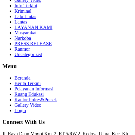
Gallery Video
Info Terkini
Kriminal
Lalu Lintas
Lantas
LAYANAN KAMI
Masyarakat
Narkoba
PRESS RELEASE
Ranmor
Uncategorized
Menu
Beranda
Berita Terkini
Pelayanan Informasi
Ruang Edukasi
Kantor Polres&Polsek
Gallery Video
Login
Connect With Us
Jl. Raya Daan Mogot Km. 2, RT.5/RW.2, Kedoya Utara, Kec. Kb.