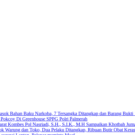
emasok Bahan Baku Narkoba, 7 Tersangka Ditangkap dan Barang Bukti 
n Pokcoy Di Greenhouse SPPG Polri Palmerah
arat Kombes Pol Nasriadi, S.H., S.I.K., M.H Sampaikan Khotbah Ju
dok Warung dan Toko, Dua Pelaku Ditangkap, Ribuan Butir Obat Keras