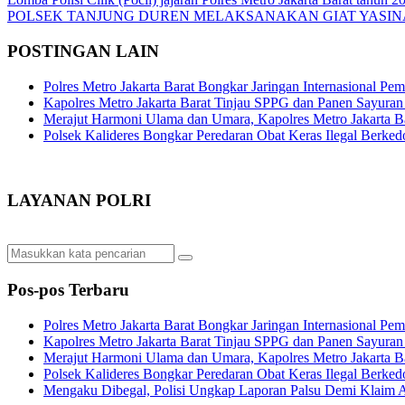
Navigasi
POLSEK TANJUNG DUREN MELAKSANAKAN GIAT YASINA
pos
POSTINGAN LAIN
Polres Metro Jakarta Barat Bongkar Jaringan Internasional P
Kapolres Metro Jakarta Barat Tinjau SPPG dan Panen Sayura
Merajut Harmoni Ulama dan Umara, Kapolres Metro Jakarta B
Polsek Kalideres Bongkar Peredaran Obat Keras Ilegal Berke
LAYANAN POLRI
Pos-pos Terbaru
Polres Metro Jakarta Barat Bongkar Jaringan Internasional P
Kapolres Metro Jakarta Barat Tinjau SPPG dan Panen Sayura
Merajut Harmoni Ulama dan Umara, Kapolres Metro Jakarta B
Polsek Kalideres Bongkar Peredaran Obat Keras Ilegal Berke
Mengaku Dibegal, Polisi Ungkap Laporan Palsu Demi Klaim A