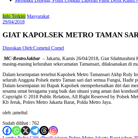
Mengaku Dibegal, Polisi Ungkap Laporan Palsu Demi Klaim A
Info Terkini
Masyarakat
29/04/2018
GIAT KAPOLSEK METRO TAMAN SAR
Diposkan Oleh:Cometul Comel
MC-RestroJakbar
– Jakarta, Kamis 26/04/2018, Giat Silahturahmi
masing-masing kelurahan sekecamatan Tamansari, dilaksanakan di ma
Dalam kesempatan tersebut Kapolsek Metro Tamansari Akbp Ruly In
seluruh Anggota Polsek metro Taman sari dari semua Fungsi, Hadir p
Dalam kesempatan ini Bapak Kapolsek memperkenalkan diri dan meng
sesama umat beragama yang baik dan situasi yang aman dan kondusif ap
Copyright © 2018 Public Relation, All Right Reserved by Polsek Me
Kb Jeruk, Polres Metro Jakarta Barat, Polda Metro Jaya.
oleh ;ameltul
Sudah dilihat :
762
Lomba Polisi Cilik (Pocil) jajaran Polres Metro Jakarta Barat tahun 2