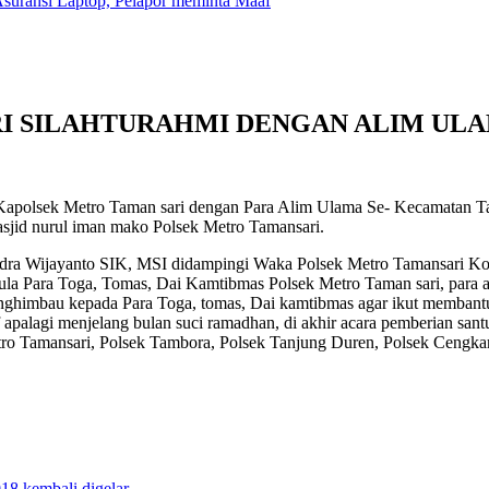
suransi Laptop, Pelapor meminta Maaf
I SILAHTURAHMI DENGAN ALIM ULA
 Kapolsek Metro Taman sari dengan Para Alim Ulama Se- Kecamatan Ta
sjid nurul iman mako Polsek Metro Tamansari.
dra Wijayanto SIK, MSI didampingi Waka Polsek Metro Tamansari Kom
ula Para Toga, Tomas, Dai Kamtibmas Polsek Metro Taman sari, para ana
himbau kepada Para Toga, tomas, Dai kamtibmas agar ikut membantu m
alagi menjelang bulan suci ramadhan, di akhir acara pemberian santuna
tro Tamansari, Polsek Tambora, Polsek Tanjung Duren, Polsek Cengka
018 kembali digelar.