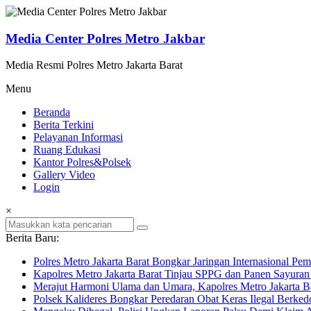
Lompat
ke
konten
Media Center Polres Metro Jakbar
Media Resmi Polres Metro Jakarta Barat
Menu
Beranda
Berita Terkini
Pelayanan Informasi
Ruang Edukasi
Kantor Polres&Polsek
Gallery Video
Login
×
Berita Baru:
Polres Metro Jakarta Barat Bongkar Jaringan Internasional P
Kapolres Metro Jakarta Barat Tinjau SPPG dan Panen Sayura
Merajut Harmoni Ulama dan Umara, Kapolres Metro Jakarta B
Polsek Kalideres Bongkar Peredaran Obat Keras Ilegal Berke