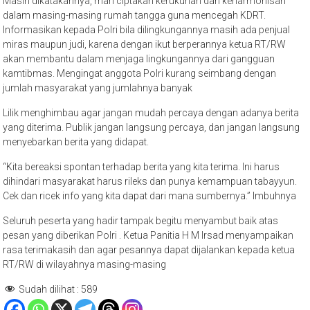
Masih dikatakannya, mari ciptakan kerukunan dan keharmonisan
dalam masing-masing rumah tangga guna mencegah KDRT.
Informasikan kepada Polri bila dilingkungannya masih ada penjual
miras maupun judi, karena dengan ikut berperannya ketua RT/RW
akan membantu dalam menjaga lingkungannya dari gangguan
kamtibmas. Mengingat anggota Polri kurang seimbang dengan
jumlah masyarakat yang jumlahnya banyak
Lilik menghimbau agar jangan mudah percaya dengan adanya berita
yang diterima. Publik jangan langsung percaya, dan jangan langsung
menyebarkan berita yang didapat.
“Kita bereaksi spontan terhadap berita yang kita terima. Ini harus
dihindari masyarakat harus rileks dan punya kemampuan tabayyun.
Cek dan ricek info yang kita dapat dari mana sumbernya.” Imbuhnya
Seluruh peserta yang hadir tampak begitu menyambut baik atas
pesan yang diberikan Polri . Ketua Panitia H M Irsad menyampaikan
rasa terimakasih dan agar pesannya dapat dijalankan kepada ketua
RT/RW di wilayahnya masing-masing
Sudah dilihat :
589