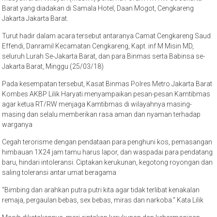
Barat yang diadakan di Samala Hotel, Daan Mogot, Cengkareng
Jakarta Jakarta Barat.
Turut hadir dalam acara tersebut antaranya Camat Cengkareng Saud
Effendi, Danramil Kecamatan Cengkareng, Kapt. inf M Misin MD,
seluruh Lurah Se-Jakarta Barat, dan para Binmas serta Babinsa se-
Jakarta Barat, Minggu (25/03/18)
Pada kesempatan tersebut, Kasat Binmas Polres Metro Jakarta Barat
Kombes AKBP Lilik Haryati menyampaikan pesan-pesan Kamtibmas
agar ketua RT/RW menjaga Kamtibmas di wilayahnya masing-
masing dan selalu memberikan rasa aman dan nyaman terhadap
warganya
Cegah terorisme dengan pendataan para penghuni kos, pemasangan
himbauan 1X24 jam tamu harus lapor, dan waspadai para pendatang
baru, hindari intoleransi. Ciptakan kerukunan, kegotong royongan dan
saling toleransi antar umat beragama
“Bimbing dan arahkan putra putri kita agar tidak terlibat kenakalan
remaja, pergaulan bebas, sex bebas, miras dan narkoba.” Kata Lilik