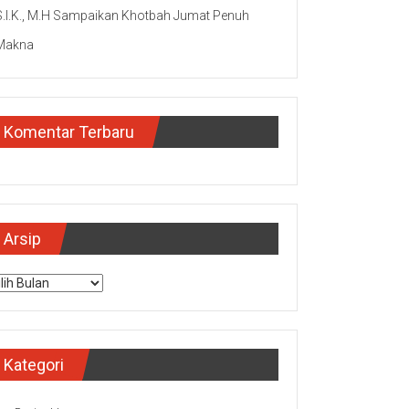
S.I.K., M.H Sampaikan Khotbah Jumat Penuh
Makna
Komentar Terbaru
Arsip
sip
Kategori