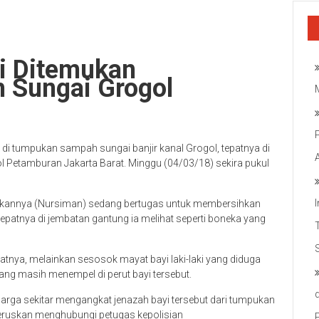
ki Ditemukan
 Sungai Grogol
di tumpukan sampah sungai banjir kanal Grogol, tepatnya di
l Petamburan Jakarta Barat. Minggu (04/03/18) sekira pukul
 rekannya (Nursiman) sedang bertugas untuk membersihkan
tepatnya di jembatan gantung ia melihat seperti boneka yang
hatnya, melainkan sesosok mayat bayi laki-laki yang diduga
 yang masih menempel di perut bayi tersebut.
arga sekitar mengangkat jenazah bayi tersebut dari tumpukan
teruskan menghubungi petugas kepolisian