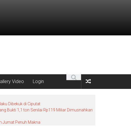
allery Video
Login
ku Dibekuk di Ciputat
g Bukti 1,1 ton Senilai Rp119 Miliar Dimusnahkan
bah Jumat Penuh Makna