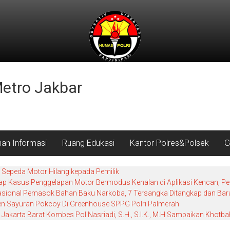
Metro Jakbar
nan Informasi
Ruang Edukasi
Kantor Polres&Polsek
G
Sepeda Motor Hilang kepada Pemilik
 Kasus Penggelapan Motor Bermodus Kenalan di Aplikasi Kencan, Pela
nasional Pemasok Bahan Baku Narkoba, 7 Tersangka Ditangkap dan Baran
nen Sayuran Pokcoy Di Greenhouse SPPG Polri Palmerah
Jakarta Barat Kombes Pol Nasriadi, S.H., S.I.K., M.H Sampaikan Khot