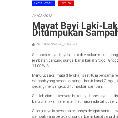
Berita Terbaru
Kriminal
06/03/2018
Mayat Bayi Laki-La
Ditumpukan Sampah
Diposkan Oleh:mc_jb humas
Sesosok mayat bayi laki-laki ditemukan mengapung 
jembatan gantung sungai banjir kanal Grogol, Grogo
11:00 WIB
Menurut saksi mata (Hendra), saat itu ia bersama
sampah yang berada di sungai banjir kanal Grogol, 
sedang menyangkut di tumpukan sampah.
Setelah diambil ternyata bukannya boneka yang dili
baru dilahirkan karena terlihat masih ada tali puser
Selanjutnya ia bersama rekannya dengan bantuan w
sampah yang berada di sungai banjir kanal yang di