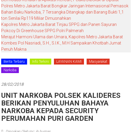
Polres Metro Jakarta Barat Bongkar Jaringan Internasional Pemasok
Bahan Baku Narkoba, 7 Tersangka Ditangkap dan Barang Bukti 1,1
ton Senilai Rp119 Miliar Dimusnahkan
Kapolres Metro Jakarta Barat Tinjau SPPG dan Panen Sayuran
Pokcoy Di Greenhouse SPPG Polri Palmerah
Merajut Harmoni Ulama dan Umara, Kapolres Metro Jakarta Barat
Kombes Pol Nasriadi, S.H., S.I.K., M.H Sampaikan Khotbah Jumat
Penuh Makna
Berita Terbaru
Info Terkini
LAYANAN KAMI
Masyarakat
Narkoba
28/02/2018
UNIT NARKOBA POLSEK KALIDERES
BERIKAN PENYULUHAN BAHAYA
NARKOBA KEPADA SECURITY
PERUMAHAN PURI GARDEN
Diposkan Oleh:mc_jb humas