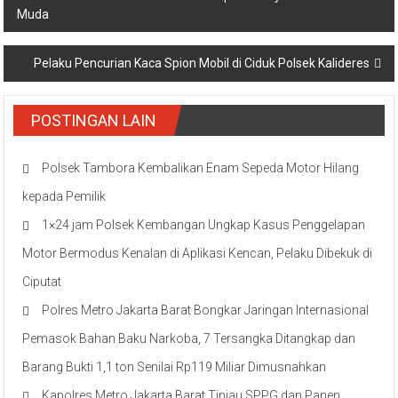
Muda
pos
Pelaku Pencurian Kaca Spion Mobil di Ciduk Polsek Kalideres
POSTINGAN LAIN
Polsek Tambora Kembalikan Enam Sepeda Motor Hilang
kepada Pemilik
1×24 jam Polsek Kembangan Ungkap Kasus Penggelapan
Motor Bermodus Kenalan di Aplikasi Kencan, Pelaku Dibekuk di
Ciputat
Polres Metro Jakarta Barat Bongkar Jaringan Internasional
Pemasok Bahan Baku Narkoba, 7 Tersangka Ditangkap dan
Barang Bukti 1,1 ton Senilai Rp119 Miliar Dimusnahkan
Kapolres Metro Jakarta Barat Tinjau SPPG dan Panen