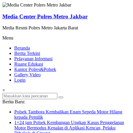
Lompat
ke
konten
Media Center Polres Metro Jakbar
Media Resmi Polres Metro Jakarta Barat
Menu
Beranda
Berita Terkini
Pelayanan Informasi
Ruang Edukasi
Kantor Polres&Polsek
Gallery Video
Login
×
Berita Baru:
Polsek Tambora Kembalikan Enam Sepeda Motor Hilang
kepada Pemilik
1×24 jam Polsek Kembangan Ungkap Kasus Penggelapan
Motor Bermodus Kenalan di Aplikasi Kencan, Pelaku