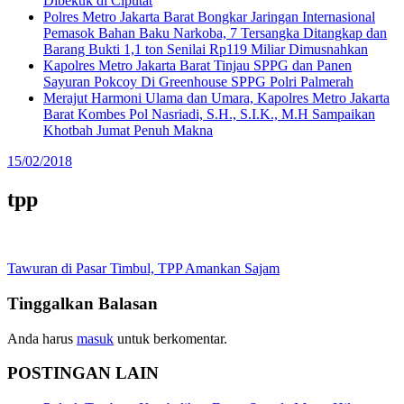
Dibekuk di Ciputat
Polres Metro Jakarta Barat Bongkar Jaringan Internasional
Pemasok Bahan Baku Narkoba, 7 Tersangka Ditangkap dan
Barang Bukti 1,1 ton Senilai Rp119 Miliar Dimusnahkan
Kapolres Metro Jakarta Barat Tinjau SPPG dan Panen
Sayuran Pokcoy Di Greenhouse SPPG Polri Palmerah
Merajut Harmoni Ulama dan Umara, Kapolres Metro Jakarta
Barat Kombes Pol Nasriadi, S.H., S.I.K., M.H Sampaikan
Khotbah Jumat Penuh Makna
15/02/2018
tpp
Navigasi
Tawuran di Pasar Timbul, TPP Amankan Sajam
pos
Tinggalkan Balasan
Anda harus
masuk
untuk berkomentar.
POSTINGAN LAIN