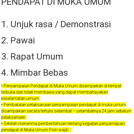
PENDAPAT DI MUKA UMUM
1. Unjuk rasa / Demonstrasi
2. Pawai
3. Rapat Umum
4. Mimbar Bebas
• Penyampaian Pendapat di Muka Umum disampaikan di tempat
terbuka dan tidak membawa yang dapat membahayakan
keselamatan umum.
• Pembatalan pelaksanaan penyampaian pendapat di muka umum
disampaikan secara tertulis selambat – selambatnya 24 jam sebelum
pelaksanaan.
• Setelah menerima pemberitahuan tentang kegiatan penyamapain
pendapat di Muka Umum Polri wajib :