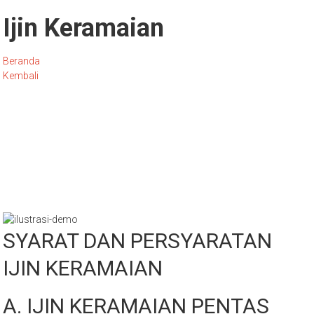
Ijin Keramaian
Beranda
Kembali
Ijin keramaian dimaksudkan untuk menjaga suasana yang
kondusif bagi semua pihak.
Kelancaran suatu acara keramaian pasti harus didukung
dengan persiapan pengamanan yang pas.
Pemberian ijin dipertimbangkan dengan resiko-resiko yang
mungkin timbul, kesiapan kuantitas personil,
sarana dan prasarana Polri untuk antisipasinya.
SYARAT DAN PERSYARATAN
IJIN KERAMAIAN
A. IJIN KERAMAIAN PENTAS