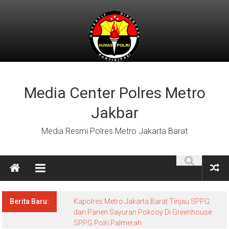
Lompat
ke
konten
Media Center Polres Metro
Jakbar
Media Resmi Polres Metro Jakarta Barat
Berita Baru:
Kapolres Metro Jakarta Barat Tinjau SPPG
dan Panen Sayuran Pokcoy Di Greenhouse
SPPG Polri Palmerah