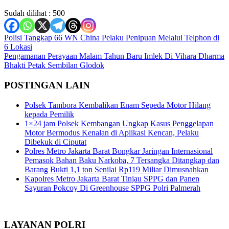
Sudah dilihat :
500
Navigasi
Polisi Tangkap 66 WN China Pelaku Penipuan Melalui Telphon di
6 Lokasi
pos
Pengamanan Perayaan Malam Tahun Baru Imlek Di Vihara Dharma
Bhakti Petak Sembilan Glodok
POSTINGAN LAIN
Polsek Tambora Kembalikan Enam Sepeda Motor Hilang
kepada Pemilik
1×24 jam Polsek Kembangan Ungkap Kasus Penggelapan
Motor Bermodus Kenalan di Aplikasi Kencan, Pelaku
Dibekuk di Ciputat
Polres Metro Jakarta Barat Bongkar Jaringan Internasional
Pemasok Bahan Baku Narkoba, 7 Tersangka Ditangkap dan
Barang Bukti 1,1 ton Senilai Rp119 Miliar Dimusnahkan
Kapolres Metro Jakarta Barat Tinjau SPPG dan Panen
Sayuran Pokcoy Di Greenhouse SPPG Polri Palmerah
LAYANAN POLRI