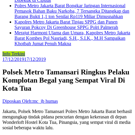
Dibekuk di Ciputat
Polres Metro Jakarta Barat Bongkar Jaringan Internasional
Pemasok Bahan Baku Narkoba, 7 Tersangka Ditangkap dan
Barang Bukti 1,1 ton Senilai Rp119 Miliar Dimusnahkan
Kapolres Metro Jakarta Barat Tinjau SPPG dan Panen
Sayuran Pokcoy Di Greenhouse SPPG Polri Palmerah
Merajut Harmoni Ulama dan Umara, Kapolres Metro Jakarta
Barat Kombes Pol Nasriadi, S.H., S.I.K., M.H Sampaikan
Khotbah Jumat Penuh Makna
Info Terkini
17/12/2019
17/12/2019
Polsek Metro Tamansari Ringkus Pelaku
Komplotan Begal yang Sempat Viral Di
Kota Tua
Diposkan Oleh:mc_jb humas
Jakarta, Polsek Metro Tamansari Polres Metro Jakarta Barat berhasil
mengungkap tindak pidana pencurian dengan kekerasan di depan
Wonderloft Hostel Kota Tua, Pinangsia, yang sempat viral di media
sosial beberapa waktu lalu.