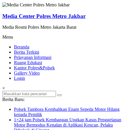
Lompat
ke
konten
Media Center Polres Metro Jakbar
Media Resmi Polres Metro Jakarta Barat
Menu
Beranda
Berita Terkini
Pelayanan Informasi
Ruang Edukasi
Kantor Polres&Polsek
Gallery Video
Login
×
Berita Baru:
Polsek Tambora Kembalikan Enam Sepeda Motor Hilang
kepada Pemilik
1×24 jam Polsek Kembangan Ungkap Kasus Penggelapan
Motor Bermodus Kenalan di Aplikasi Kencan, Pelaku