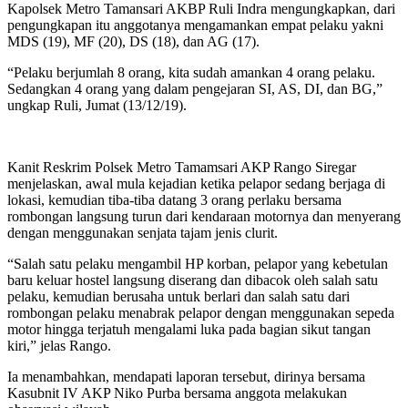
Kapolsek Metro Tamansari AKBP Ruli Indra mengungkapkan, dari
pengungkapan itu anggotanya mengamankan empat pelaku yakni
MDS (19), MF (20), DS (18), dan AG (17).
“Pelaku berjumlah 8 orang, kita sudah amankan 4 orang pelaku.
Sedangkan 4 orang yang dalam pengejaran SI, AS, DI, dan BG,”
ungkap Ruli, Jumat (13/12/19).
Kanit Reskrim Polsek Metro Tamamsari AKP Rango Siregar
menjelaskan, awal mula kejadian ketika pelapor sedang berjaga di
lokasi, kemudian tiba-tiba datang 3 orang perlaku bersama
rombongan langsung turun dari kendaraan motornya dan menyerang
dengan menggunakan senjata tajam jenis clurit.
“Salah satu pelaku mengambil HP korban, pelapor yang kebetulan
baru keluar hostel langsung diserang dan dibacok oleh salah satu
pelaku, kemudian berusaha untuk berlari dan salah satu dari
rombongan pelaku menabrak pelapor dengan menggunakan sepeda
motor hingga terjatuh mengalami luka pada bagian sikut tangan
kiri,” jelas Rango.
Ia menambahkan, mendapati laporan tersebut, dirinya bersama
Kasubnit IV AKP Niko Purba bersama anggota melakukan