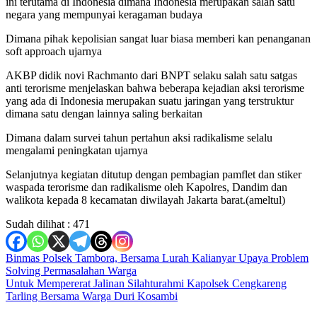
ini terutama di Indonesia dimana Indonesia merupakan salah satu
negara yang mempunyai keragaman budaya
Dimana pihak kepolisian sangat luar biasa memberi kan penanganan
soft approach ujarnya
AKBP didik novi Rachmanto dari BNPT selaku salah satu satgas
anti terorisme menjelaskan bahwa beberapa kejadian aksi terorisme
yang ada di Indonesia merupakan suatu jaringan yang terstruktur
dimana satu dengan lainnya saling berkaitan
Dimana dalam survei tahun pertahun aksi radikalisme selalu
mengalami peningkatan ujarnya
Selanjutnya kegiatan ditutup dengan pembagian pamflet dan stiker
waspada terorisme dan radikalisme oleh Kapolres, Dandim dan
walikota kepada 8 kecamatan diwilayah Jakarta barat.(ameltul)
Sudah dilihat :
471
Navigasi
Binmas Polsek Tambora, Bersama Lurah Kalianyar Upaya Problem
Solving Permasalahan Warga
pos
Untuk Mempererat Jalinan Silahturahmi Kapolsek Cengkareng
Tarling Bersama Warga Duri Kosambi