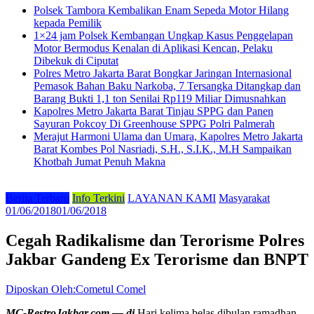
Polsek Tambora Kembalikan Enam Sepeda Motor Hilang
kepada Pemilik
1×24 jam Polsek Kembangan Ungkap Kasus Penggelapan
Motor Bermodus Kenalan di Aplikasi Kencan, Pelaku
Dibekuk di Ciputat
Polres Metro Jakarta Barat Bongkar Jaringan Internasional
Pemasok Bahan Baku Narkoba, 7 Tersangka Ditangkap dan
Barang Bukti 1,1 ton Senilai Rp119 Miliar Dimusnahkan
Kapolres Metro Jakarta Barat Tinjau SPPG dan Panen
Sayuran Pokcoy Di Greenhouse SPPG Polri Palmerah
Merajut Harmoni Ulama dan Umara, Kapolres Metro Jakarta
Barat Kombes Pol Nasriadi, S.H., S.I.K., M.H Sampaikan
Khotbah Jumat Penuh Makna
Berita Terbaru
Info Terkini
LAYANAN KAMI
Masyarakat
01/06/2018
01/06/2018
Cegah Radikalisme dan Terorisme Polres
Jakbar Gandeng Ex Terorisme dan BNPT
Diposkan Oleh:Cometul Comel
MC-RestroJakbar.com — di
Hari kelima belas dibulan ramadhan