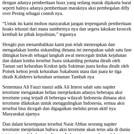
dengan adanya pemberitaan hoax yang sedang marak dijakarta barat
seperti halnya adanya pemberitaan maraknya aksi pembegalan difly
over Pesing sebagai contoh nya.
“Untuk itu kami mohon masyarakat jangan terpengaruh pemberitaan
hoaks telusuri dari mana sumbernya nya dan segera lakukan kroscek
kembali ke pihak kepolisian,” tegasnya
Hengki pun menambahkan kami pun telah menerapkan dan
mengadakan lomba siskamling dimana ini merupakan salah satu fase
ditingkat bawah sebagai langkah awal mencegah tindak kejahatan
dan dalam lomba tersebut Juara siskamling pertama diraih oleh
Taman sari kelurahan Krukut ipda Sukiman juara kedua diraih oleh
Polsek kebon jeruk kelurahan Sukabumi utara dan juara ke tiga
diraih Kalideres kelurahan semanan Tambah nya
Sementara Ali Fauzi manzi adik Ali Imron salah satu napiter
terorisme mengatakan beliau menjelaskan adanya beberapa aksi
terorisme yang terjadi di beberapa wilayah Indonesia dimana aksi
terorisme dilakukan untuk menggulingkan Indonesia, semua aksi
tersebut bisa dicegah dan digagalkan melalui peran aktif nya
Masyarakat ujarnya
Dan dalam kesempatan tersebut Nasir Abbas seorang napiter
terorisme menjelaskan bahwa aksi terorisme akan terus ada di dunia